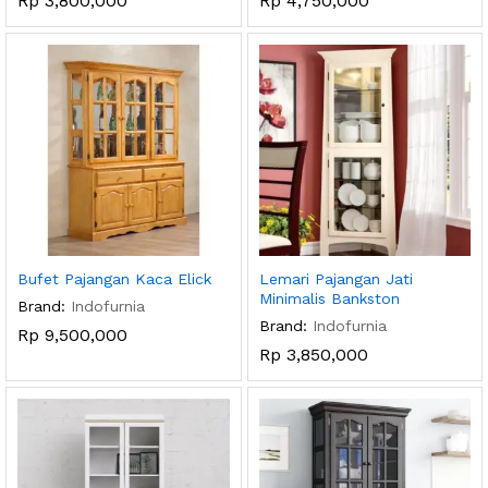
Rp
3,800,000
Rp
4,750,000
Bufet Pajangan Kaca Elick
Lemari Pajangan Jati
Minimalis Bankston
Brand:
Indofurnia
Brand:
Indofurnia
Rp
9,500,000
Rp
3,850,000