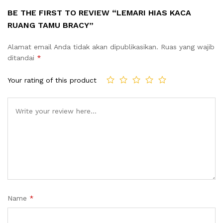
BE THE FIRST TO REVIEW “LEMARI HIAS KACA
RUANG TAMU BRACY”
Alamat email Anda tidak akan dipublikasikan.
Ruas yang wajib
ditandai
*
Your rating of this product
Name
*