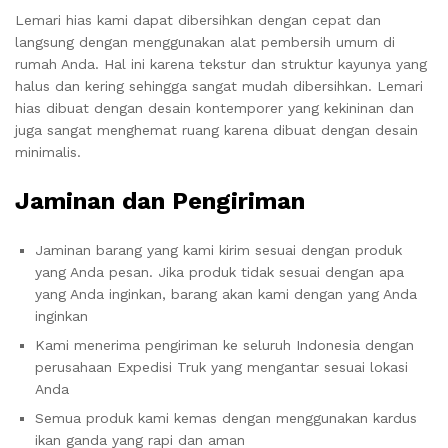
Lemari hias kami dapat dibersihkan dengan cepat dan
langsung dengan menggunakan alat pembersih umum di
rumah Anda. Hal ini karena tekstur dan struktur kayunya yang
halus dan kering sehingga sangat mudah dibersihkan. Lemari
hias dibuat dengan desain kontemporer yang kekininan dan
juga sangat menghemat ruang karena dibuat dengan desain
minimalis.
Jaminan dan Pengiriman
Jaminan barang yang kami kirim sesuai dengan produk
yang Anda pesan. Jika produk tidak sesuai dengan apa
yang Anda inginkan, barang akan kami dengan yang Anda
inginkan
Kami menerima pengiriman ke seluruh Indonesia dengan
perusahaan Expedisi Truk yang mengantar sesuai lokasi
Anda
Semua produk kami kemas dengan menggunakan kardus
ikan ganda yang rapi dan aman