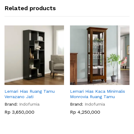
Related products
Lemari Hias Ruang Tamu
Lemari Hias Kaca Minimalis
Verrazano Jati
Monrovia Ruang Tamu
Brand:
Indofurnia
Brand:
Indofurnia
Rp
3,650,000
Rp
4,250,000