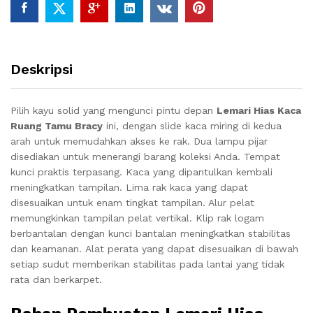
Deskripsi
Pilih kayu solid yang mengunci pintu depan
Lemari Hias Kaca
Ruang Tamu Bracy
ini, dengan slide kaca miring di kedua
arah untuk memudahkan akses ke rak. Dua lampu pijar
disediakan untuk menerangi barang koleksi Anda. Tempat
kunci praktis terpasang. Kaca yang dipantulkan kembali
meningkatkan tampilan. Lima rak kaca yang dapat
disesuaikan untuk enam tingkat tampilan. Alur pelat
memungkinkan tampilan pelat vertikal. Klip rak logam
berbantalan dengan kunci bantalan meningkatkan stabilitas
dan keamanan. Alat perata yang dapat disesuaikan di bawah
setiap sudut memberikan stabilitas pada lantai yang tidak
rata dan berkarpet.