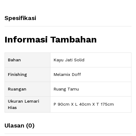
Spesifikasi
Informasi Tambahan
Bahan
Kayu Jati Solid
Finishing
Melamix Doff
Ruangan
Ruang Tamu
Ukuran Lemari
P 90cm X L 40cm X T 175cm
Hias
Ulasan (0)