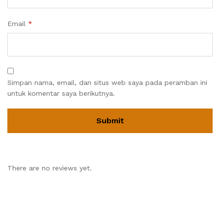
Email
*
Simpan nama, email, dan situs web saya pada peramban ini
untuk komentar saya berikutnya.
There are no reviews yet.