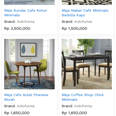
Meja Bundar Cafe Kohut
Meja Makan Cafe Minimalis
Minimalis
Bedolla Kayu
Brand:
Indofurnia
Brand:
Indofurnia
Rp
3,500,000
Rp
1,500,000
Meja Cafe Bulat Pineview
Meja Coffee Shop Chick
Murah
Minimalis
Brand:
Indofurnia
Brand:
Indofurnia
Rp
1,650,000
Rp
1,650,000