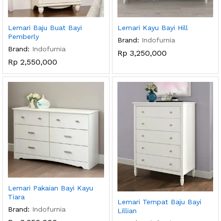
Lemari Baju Buat Bayi
Lemari Kayu Bayi Hill
Pemberly
Brand:
Indofurnia
Brand:
Indofurnia
Rp
3,250,000
Rp
2,550,000
Lemari Pakaian Bayi Kayu
Tiara
Lemari Tempat Baju Bayi
Brand:
Indofurnia
Lillian