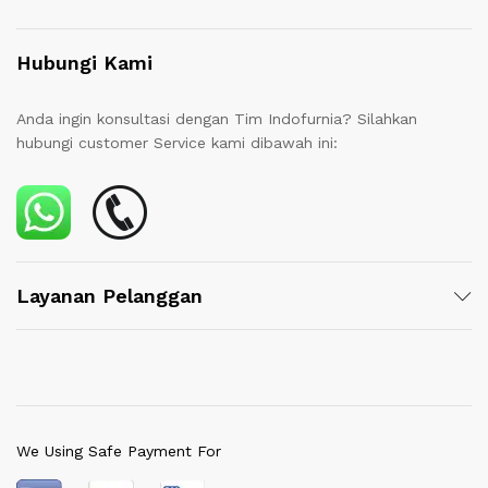
Hubungi Kami
Anda ingin konsultasi dengan Tim Indofurnia? Silahkan
hubungi customer Service kami dibawah ini:
Layanan Pelanggan
We Using Safe Payment For