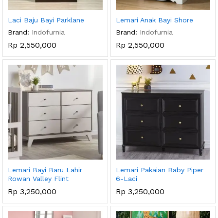
Laci Baju Bayi Parklane
Lemari Anak Bayi Shore
Brand:
Indofurnia
Brand:
Indofurnia
Rp
2,550,000
Rp
2,550,000
Lemari Bayi Baru Lahir
Lemari Pakaian Baby Piper
Rowan Valley Flint
6-Laci
Rp
3,250,000
Rp
3,250,000