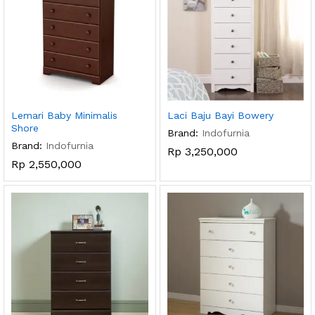
Lemari Baby Minimalis
Laci Baju Bayi Bowery
Shore
Brand:
Indofurnia
Brand:
Indofurnia
Rp
3,250,000
Rp
2,550,000