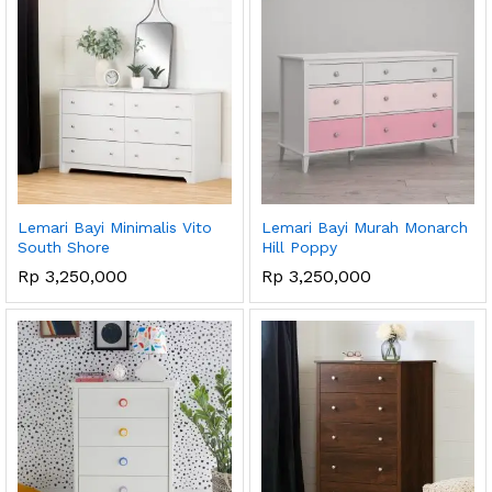
Lemari Bayi Minimalis Vito
Lemari Bayi Murah Monarch
South Shore
Hill Poppy
Rp
3,250,000
Rp
3,250,000