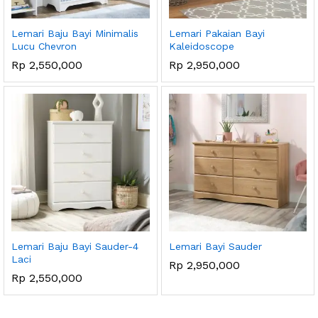
Lemari Baju Bayi Minimalis
Lemari Pakaian Bayi
Lucu Chevron
Kaleidoscope
Rp
2,550,000
Rp
2,950,000
Lemari Baju Bayi Sauder-4
Lemari Bayi Sauder
Laci
Rp
2,950,000
Rp
2,550,000