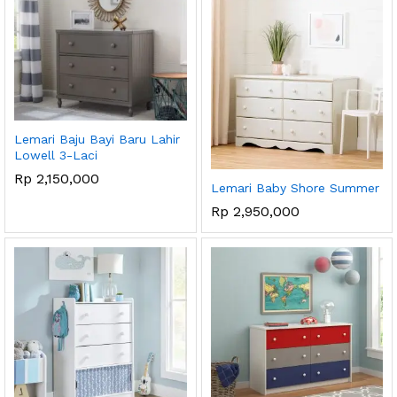
Lemari Baju Bayi Baru Lahir
Lowell 3-Laci
Rp
2,150,000
Lemari Baby Shore Summer
Rp
2,950,000