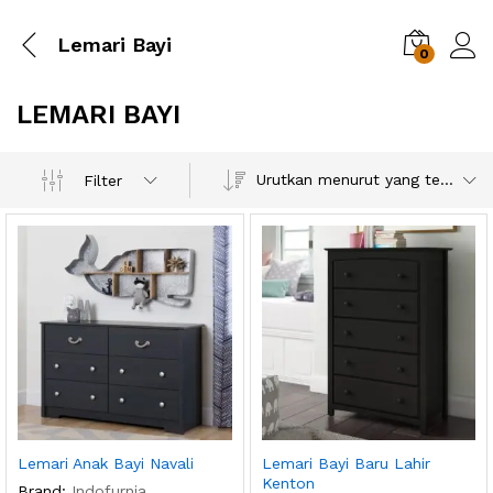
Lemari Bayi
0
LEMARI BAYI
Urutkan menurut yang terbaru
Filter
Lemari Anak Bayi Navali
Lemari Bayi Baru Lahir
Kenton
Brand:
Indofurnia