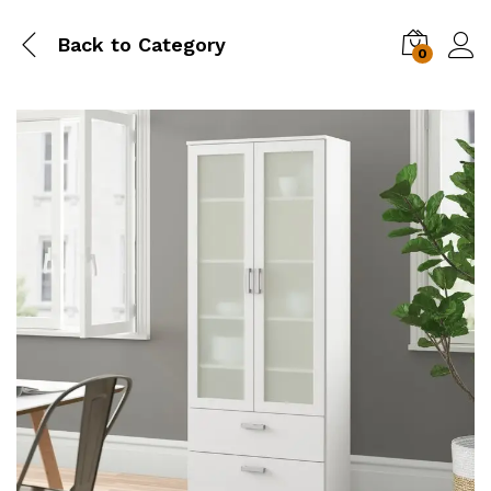
Back to
Category
0