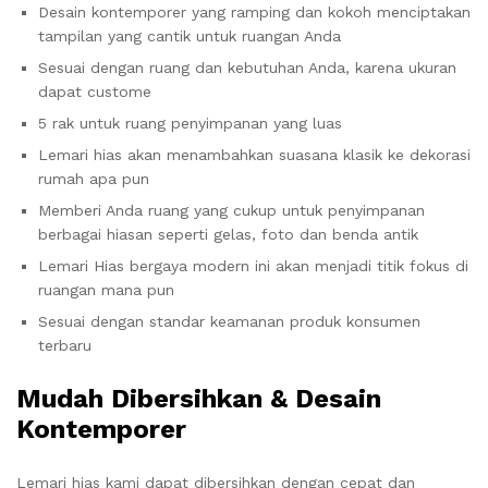
Desain kontemporer yang ramping dan kokoh menciptakan
tampilan yang cantik untuk ruangan Anda
Sesuai dengan ruang dan kebutuhan Anda, karena ukuran
dapat custome
5 rak untuk ruang penyimpanan yang luas
Lemari hias akan menambahkan suasana klasik ke dekorasi
rumah apa pun
Memberi Anda ruang yang cukup untuk penyimpanan
berbagai hiasan seperti gelas, foto dan benda antik
Lemari Hias bergaya modern ini akan menjadi titik fokus di
ruangan mana pun
Sesuai dengan standar keamanan produk konsumen
terbaru
Mudah Dibersihkan & Desain
Kontemporer
Lemari hias kami dapat dibersihkan dengan cepat dan