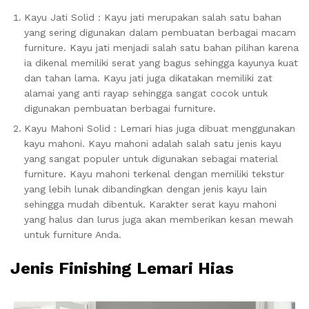
Kayu Jati Solid : Kayu jati merupakan salah satu bahan
yang sering digunakan dalam pembuatan berbagai macam
furniture. Kayu jati menjadi salah satu bahan pilihan karena
ia dikenal memiliki serat yang bagus sehingga kayunya kuat
dan tahan lama. Kayu jati juga dikatakan memiliki zat
alamai yang anti rayap sehingga sangat cocok untuk
digunakan pembuatan berbagai furniture.
Kayu Mahoni Solid : Lemari hias juga dibuat menggunakan
kayu mahoni. Kayu mahoni adalah salah satu jenis kayu
yang sangat populer untuk digunakan sebagai material
furniture. Kayu mahoni terkenal dengan memiliki tekstur
yang lebih lunak dibandingkan dengan jenis kayu lain
sehingga mudah dibentuk. Karakter serat kayu mahoni
yang halus dan lurus juga akan memberikan kesan mewah
untuk furniture Anda.
Jenis Finishing Lemari Hias