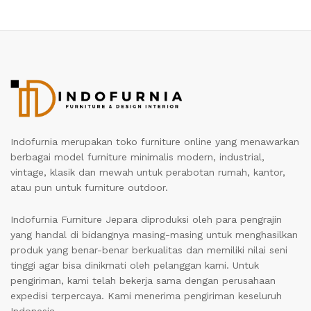
Indofurnia merupakan toko furniture online yang menawarkan
berbagai model furniture minimalis modern, industrial,
vintage, klasik dan mewah untuk perabotan rumah, kantor,
atau pun untuk furniture outdoor.
Indofurnia Furniture Jepara diproduksi oleh para pengrajin
yang handal di bidangnya masing-masing untuk menghasilkan
produk yang benar-benar berkualitas dan memiliki nilai seni
tinggi agar bisa dinikmati oleh pelanggan kami. Untuk
pengiriman, kami telah bekerja sama dengan perusahaan
expedisi terpercaya. Kami menerima pengiriman keseluruh