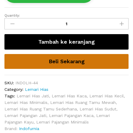
Quantity:
Lemari
Pajangan
Minimalis
Modern
Tambah ke keranjang
Nikhil
quantity
Beli Sekarang
SKU:
INDOLH-44
Category:
Lemari Hias
Tags:
Lemari Hias Jati
,
Lemari Hias Kaca
,
Lemari Hias Kecil
,
Lemari Hias Minimalis
,
Lemari Hias Ruang Tamu Mewah
,
Lemari Hias Ruang Tamu Sederhana
,
Lemari Hias Sudut
,
Lemari Pajangan Jati
,
Lemari Pajangan Kaca
,
Lemari
Pajangan Kayu
,
Lemari Pajangan Minimalis
Brand:
Indofurnia