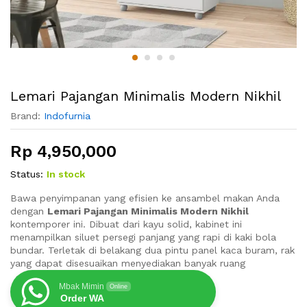
Lemari Pajangan Minimalis Modern Nikhil
Brand:
Indofurnia
Rp
4,950,000
Status:
In stock
Bawa penyimpanan yang efisien ke ansambel makan Anda
dengan
Lemari Pajangan Minimalis Modern Nikhil
kontemporer ini. Dibuat dari kayu solid, kabinet ini
menampilkan siluet persegi panjang yang rapi di kaki bola
bundar. Terletak di belakang dua pintu panel kaca buram, rak
yang dapat disesuaikan menyediakan banyak ruang
Mbak Mimin
Online
Order WA