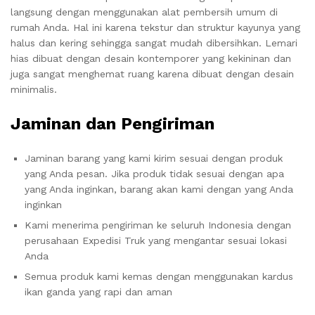
langsung dengan menggunakan alat pembersih umum di
rumah Anda. Hal ini karena tekstur dan struktur kayunya yang
halus dan kering sehingga sangat mudah dibersihkan. Lemari
hias dibuat dengan desain kontemporer yang kekininan dan
juga sangat menghemat ruang karena dibuat dengan desain
minimalis.
Jaminan dan Pengiriman
Jaminan barang yang kami kirim sesuai dengan produk
yang Anda pesan. Jika produk tidak sesuai dengan apa
yang Anda inginkan, barang akan kami dengan yang Anda
inginkan
Kami menerima pengiriman ke seluruh Indonesia dengan
perusahaan Expedisi Truk yang mengantar sesuai lokasi
Anda
Semua produk kami kemas dengan menggunakan kardus
ikan ganda yang rapi dan aman