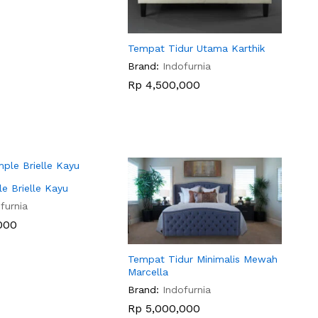
Tempat Tidur Utama Karthik
Brand:
Indofurnia
Rp
Rp
4,500,000
4,500,000
e Brielle Kayu
furnia
000
000
Tempat Tidur Minimalis Mewah
Marcella
Brand:
Indofurnia
Rp
Rp
5,000,000
5,000,000