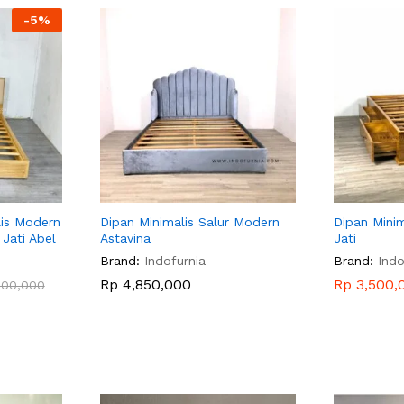
-
5
%
lis Modern
Dipan Minimalis Salur Modern
Dipan Minim
Jati Abel
Astavina
Jati
Brand:
Indofurnia
Brand:
Indo
Rp
Rp
4,850,000
4,850,000
Rp
Rp
3,500,
3,500,
500,000
500,000