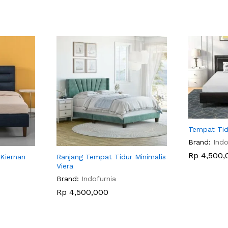
Tempat Tid
Brand:
Indo
Rp
Rp
4,500,
4,500,
 Kiernan
Ranjang Tempat Tidur Minimalis
Viera
Brand:
Indofurnia
Rp
Rp
4,500,000
4,500,000