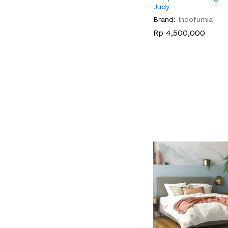
Judy
Brand:
Indofurnia
Rp
Rp
4,500,000
4,500,000