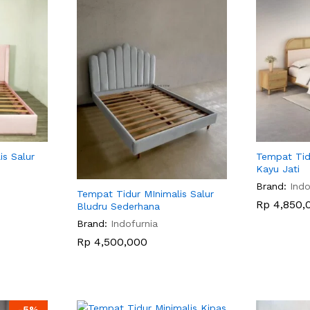
is Salur
Tempat Tid
Kayu Jati
Brand:
Indo
Tempat Tidur MInimalis Salur
Rp
Rp
4,850,
4,850,
Bludru Sederhana
Brand:
Indofurnia
Rp
Rp
4,500,000
4,500,000
-
5
%