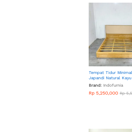
Tempat Tidur Minima
Japandi Natural Kayu 
Brand:
Indofurnia
Rp
Rp
5,250,000
5,250,000
Rp
Rp
5,
5,