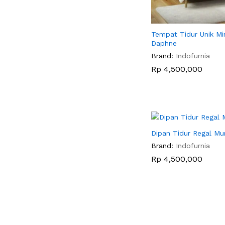
Tempat Tidur Unik Mi
Daphne
Brand:
Indofurnia
Rp
Rp
4,500,000
4,500,000
Dipan Tidur Regal Mu
Brand:
Indofurnia
Rp
Rp
4,500,000
4,500,000