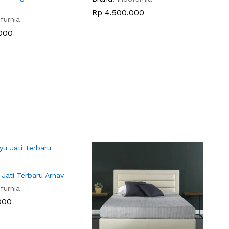
Rp
Rp
4,500,000
4,500,000
furnia
000
000
Jati Terbaru Arnav
furnia
000
000