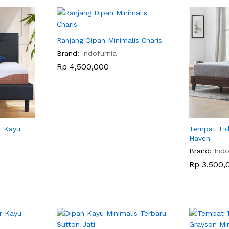
Ranjang Dipan Minimalis Charis
Brand:
Indofurnia
Rp
Rp
4,500,000
4,500,000
r Kayu
Tempat Tid
Haven
Brand:
Indo
Rp
Rp
3,500,
3,500,