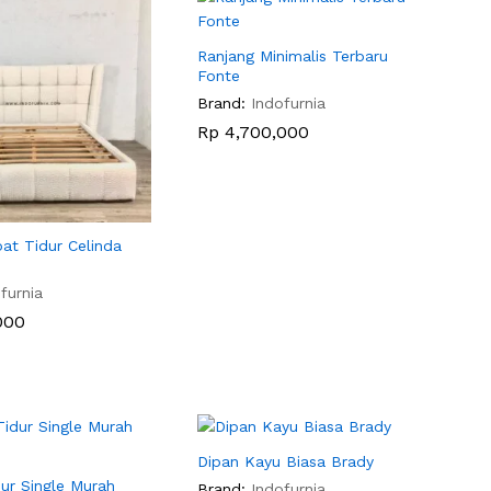
Ranjang Minimalis Terbaru
Fonte
Brand:
Indofurnia
Rp
Rp
4,700,000
4,700,000
at Tidur Celinda
furnia
000
000
Dipan Kayu Biasa Brady
ur Single Murah
Brand:
Indofurnia