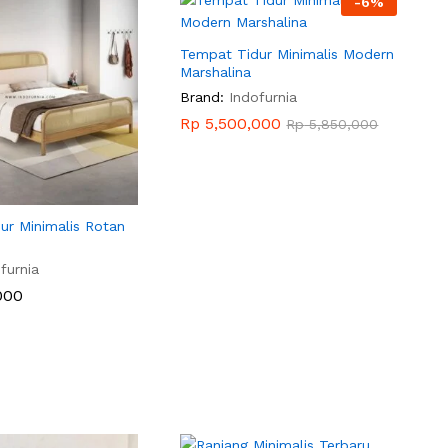
-
6
%
Tempat Tidur Minimalis Modern
Marshalina
Brand:
Indofurnia
Rp
Rp
5,500,000
5,500,000
Rp
Rp
5,850,000
5,850,000
ur Minimalis Rotan
furnia
000
000