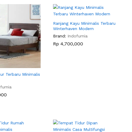
Ranjang Kayu Minimalis Terbaru
Winterhaven Modern
Brand:
Indofurnia
Rp
Rp
4,700,000
4,700,000
ur Terbaru Minimalis
furnia
000
000