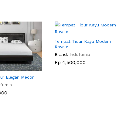
Tempat Tidur Kayu Modern
Royale
Brand:
Indofurnia
Rp
Rp
4,500,000
4,500,000
ur Elegan Mecor
furnia
000
000