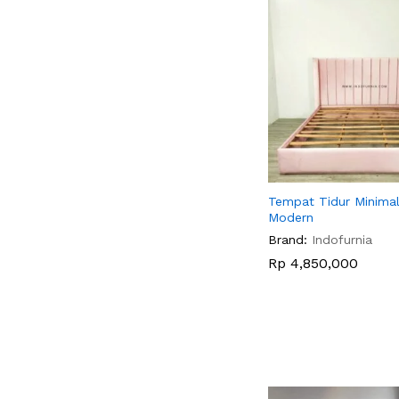
Tempat Tidur Minimal
Modern
Brand:
Indofurnia
Rp
Rp
4,850,000
4,850,000