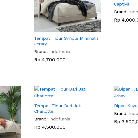
Captiva
Brand:
Indo
Rp
Rp
4,000,
4,000,
Tempat Tidur Simple Minimalis
Jerary
Brand:
Indofurnia
Rp
Rp
4,700,000
4,700,000
Tempat Tidur Dari Jati
Dipan Kayu 
Charlotte
Brand:
Indo
Brand:
Indofurnia
Rp
Rp
3,500,
3,500,
Rp
Rp
4,500,000
4,500,000