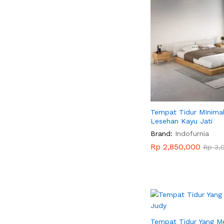
Tempat Tidur MInimal
Lesehan Kayu Jati
Brand:
Indofurnia
Rp
Rp
2,850,000
2,850,000
Rp
Rp
3,
3,
Tempat Tidur Yang 