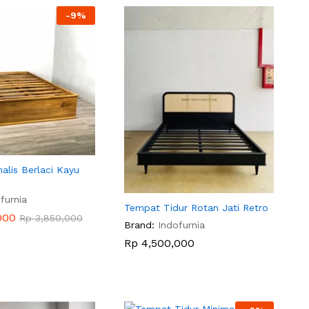
-
9
%
alis Berlaci Kayu
furnia
Tempat Tidur Rotan Jati Retro
000
000
Rp
Rp
3,850,000
3,850,000
Brand:
Indofurnia
Rp
Rp
4,500,000
4,500,000