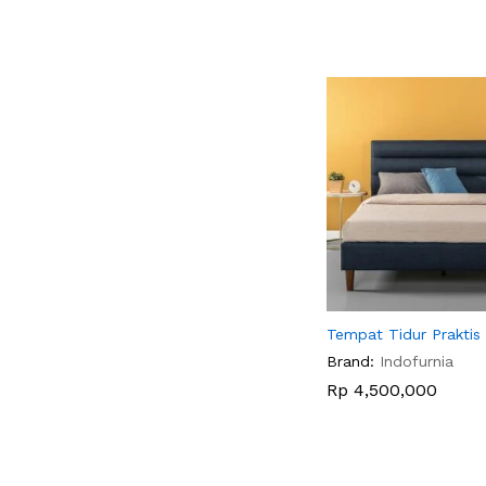
Tempat Tidur Praktis
Brand:
Indofurnia
Rp
Rp
4,500,000
4,500,000