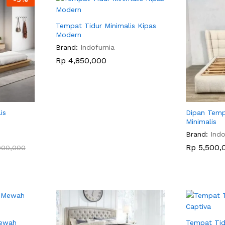
Tempat Tidur Minimalis Kipas
Modern
Brand:
Indofurnia
Rp
Rp
4,850,000
4,850,000
is
Dipan Temp
Minimalis
Brand:
Indo
Rp
Rp
5,500,
5,500,
000,000
000,000
Mewah
Tempat Tid