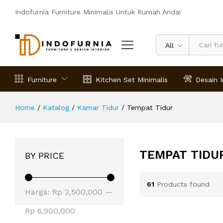
Indofurnia Furniture Minimalis Untuk Rumah Anda!
All
Furniture
Kitchen Set Minimalis
Desain I
Home
/
Katalog
/
Kamar Tidur
/
Tempat Tidur
TEMPAT TIDU
BY PRICE
61
Products found
Harga
Harga
Harga:
Rp 2,500,000
—
terendah
tertinggi
Rp 6,900,000