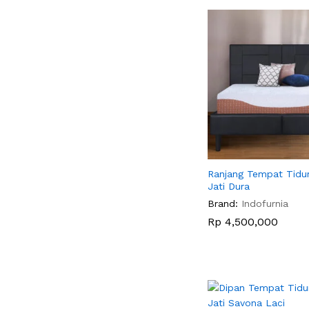
Ranjang Tempat Tidu
Jati Dura
Brand:
Indofurnia
Rp
Rp
4,500,000
4,500,000