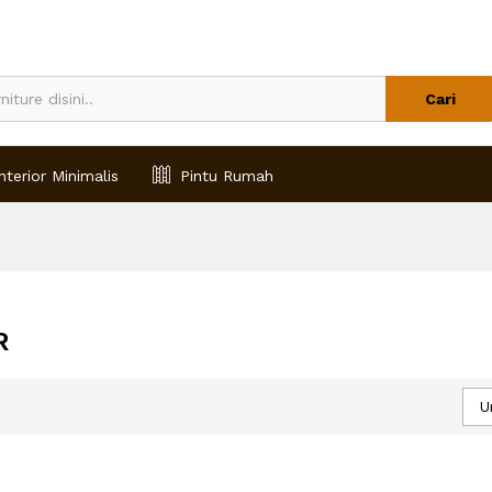
Cari
nterior Minimalis
Pintu Rumah
R
U