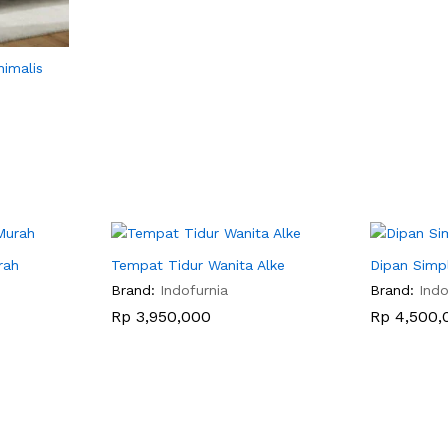
nimalis
rah
Tempat Tidur Wanita Alke
Dipan Simpl
Brand:
Indofurnia
Brand:
Indo
Rp
Rp
3,950,000
3,950,000
Rp
Rp
4,500,
4,500,