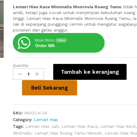
Lemari Hias Kaca Minimalis Monrovia Ruang Tamu
tidak h
antik, tetapi juga cocok untuk menyimpan kebutuhan ruan
tinggi. Lemari Hias Kaca Minimalis Monrovia Ruang Tamu, i
rak di sepanjang punggung cermin untuk mengatur segalanya
porselen dan gelas anggur.
Mbak Mimin
Online
Order WA
Quantity:
Lemari
Tambah ke keranjang
Hias
Kaca
Minimalis
Beli Sekarang
Monrovia
Ruang
Tamu
SKU:
INDOLH-24
quantity
Category:
Lemari Hias
Tags:
Lemari Hias Jati
,
Lemari Hias Kaca
,
Lemari Hias Kecil
Minimalis
,
Lemari Hias Ruang Tamu Mewah
,
Lemari Hias R