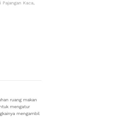
i Pajangan Kaca
,
tuhan ruang makan
untuk mengatur
ingkainya mengambil