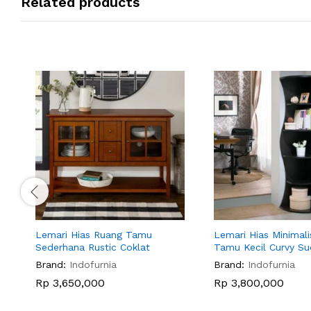
Related products
Lemari Hias Ruang Tamu
Lemari Hias Minimal
Sederhana Rustic Coklat
Tamu Kecil Curvy Su
Brand:
Indofurnia
Brand:
Indofurnia
Rp
3,650,000
Rp
3,800,000