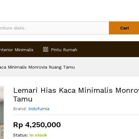
via Ruang Tamu
Cari
nterior Minimalis
Pintu Rumah
aca Minimalis Monrovia Ruang Tamu
Lemari Hias Kaca Minimalis Monro
Tamu
Brand:
Indofurnia
Rp
4,250,000
Status:
In stock