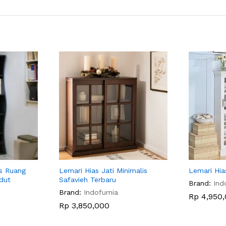
is Ruang
Lemari Hias Jati Minimalis
Lemari Hia
dut
Safavieh Terbaru
Brand:
Ind
Brand:
Indofurnia
Rp
4,950,
Rp
3,850,000