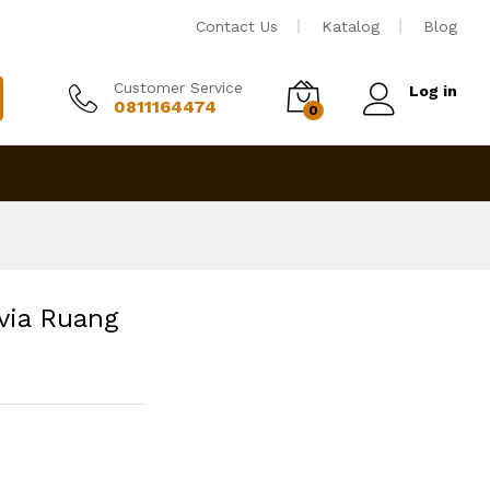
Rp
4,250,000
Tambah ke keranjang
Contact Us
Katalog
Blog
Customer Service
Log in
0811164474
0
via Ruang