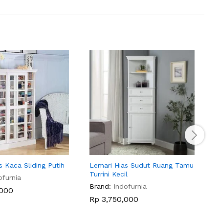
s Kaca Sliding Putih
Lemari Hias Sudut Ruang Tamu
L
Turrini Kecil
V
ofurnia
Brand:
Indofurnia
B
000
Rp
3,750,000