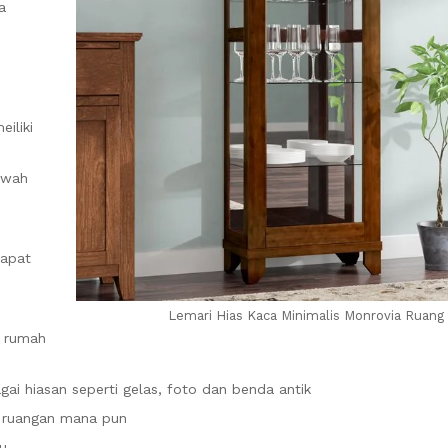
a
iliki
ewah
dapat
Lemari Hias Kaca Minimalis Monrovia Ruan
i rumah
i hiasan seperti gelas, foto dan benda antik
di ruangan mana pun
u