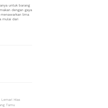
anya untuk barang
g makan dengan gaya
a menawarkan lima
 mulai dari
,
Lemari Hias
uang Tamu