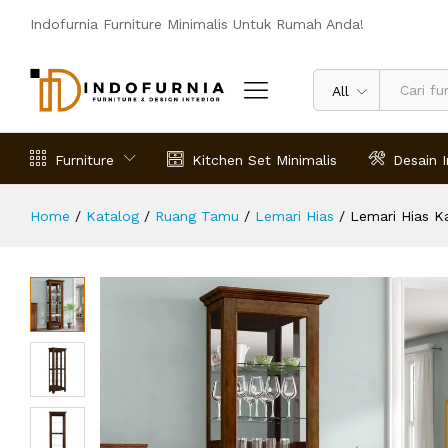
Lemari Hias Kaca Minimalis Monro
Indofurnia Furniture Minimalis Untuk Rumah Anda!
Deskripsi
Spesifikasi
Ulasan (0)
All
Furniture
Kitchen Set Minimalis
Desain I
Home
/
Katalog
/
Ruang Tamu
/
Lemari Hias
/
Lemari Hias K