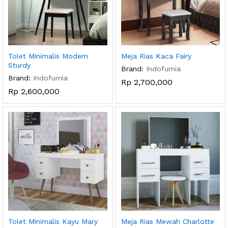
Tolet Minimalis Modern
Meja Rias Kaca Fairy
Sturdy
Brand:
Indofurnia
Brand:
Indofurnia
Rp
2,700,000
Rp
2,600,000
Tolet Minimalis Kayu Mary
Meja Rias Mewah Charlotte