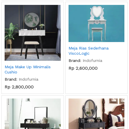
Meja Rias Sederhana
ViscoLogic
Brand:
Indofurnia
Meja Make Up Minimalis
Rp
2,600,000
Cushio
Brand:
Indofurnia
Rp
2,800,000