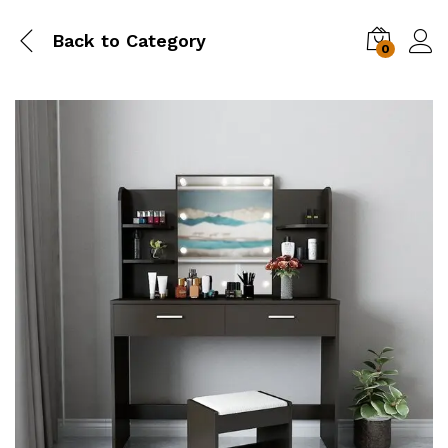
Back to
Category
0