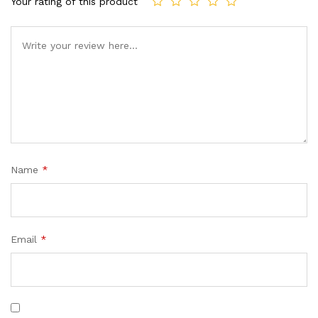
Your rating of this product
Name
*
Email
*