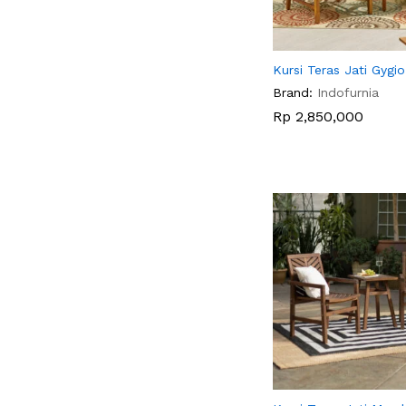
Kursi Teras Jati Gygio
Brand:
Indofurnia
Rp
Rp
2,850,000
2,850,000