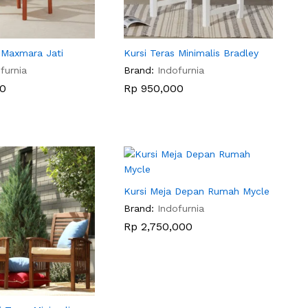
 Maxmara Jati
Kursi Teras Minimalis Bradley
furnia
Brand:
Indofurnia
0
0
Rp
Rp
950,000
950,000
Kursi Meja Depan Rumah Mycle
Brand:
Indofurnia
Rp
Rp
2,750,000
2,750,000