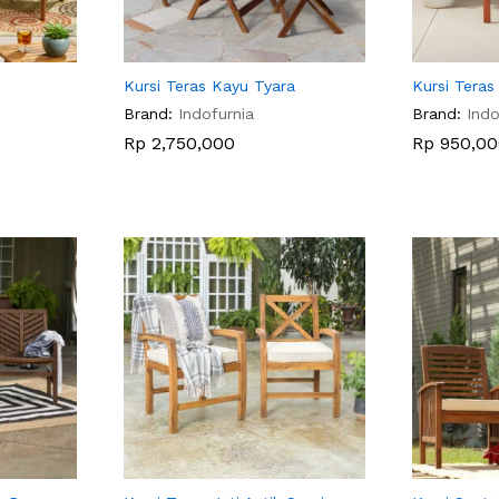
Kursi Teras Kayu Tyara
Kursi Teras
Brand:
Indofurnia
Brand:
Indo
Rp
Rp
2,750,000
2,750,000
Rp
Rp
950,00
950,00