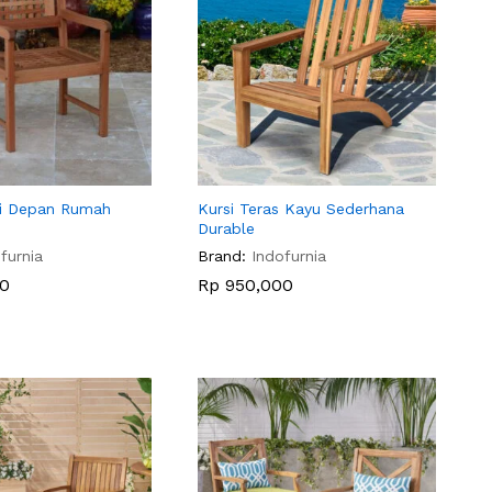
ai Depan Rumah
Kursi Teras Kayu Sederhana
Durable
furnia
Brand:
Indofurnia
0
0
Rp
Rp
950,000
950,000