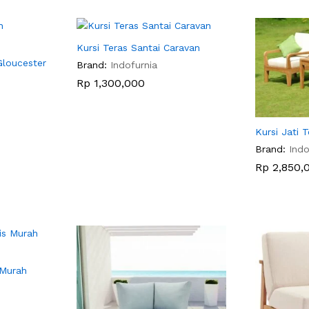
Kursi Teras Santai Caravan
Gloucester
Brand:
Indofurnia
Rp
Rp
1,300,000
1,300,000
Kursi Jati 
Brand:
Indo
Rp
Rp
2,850,
2,850,
 Murah