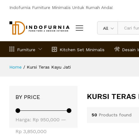
Indofurnia Furniture Minimalis Untuk Rumah Anda!
All
Furniture
Kitchen Set Minimalis
Desain I
Home
/
Kursi Teras Kayu Jati
KURSI TERAS 
BY PRICE
50
Products found
Harga
Harga
Harga:
Rp 950,000
—
terendah
tertinggi
Rp 3,850,000