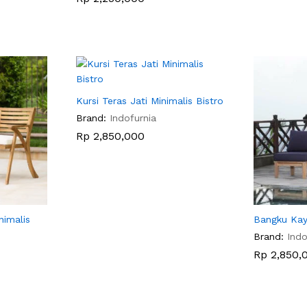
Kursi Teras Jati Minimalis Bistro
Brand:
Indofurnia
Rp
Rp
2,850,000
2,850,000
nimalis
Bangku Kay
Brand:
Indo
Rp
Rp
2,850,
2,850,