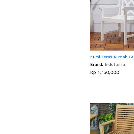
Kursi Teras Rumah Br
Brand:
Indofurnia
Rp
Rp
1,750,000
1,750,000