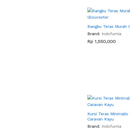
Bangku Teras Murah 
Brand:
Indofurnia
Rp
Rp
1,550,000
1,550,000
Kursi Teras Minimalis
Caravan Kayu
Brand:
Indofurnia