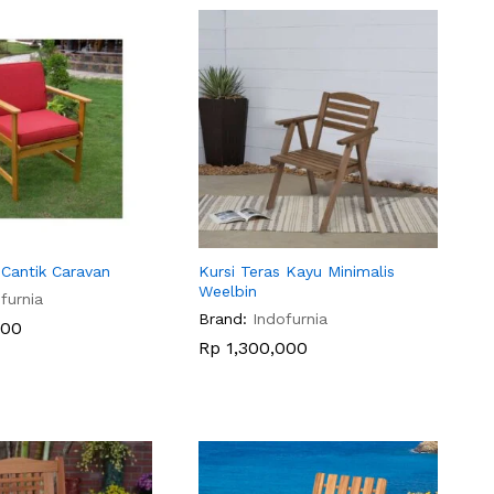
 Cantik Caravan
Kursi Teras Kayu Minimalis
Weelbin
furnia
Brand:
Indofurnia
000
000
Rp
Rp
1,300,000
1,300,000