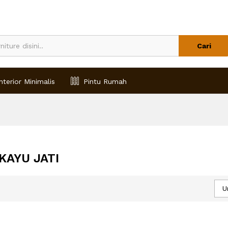
Cari
nterior Minimalis
Pintu Rumah
KAYU JATI
U