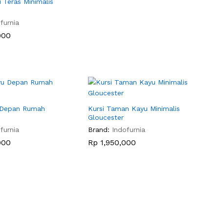
i Teras Minimalis
furnia
000
000
 Depan Rumah
Kursi Taman Kayu Minimalis
Gloucester
furnia
Brand:
Indofurnia
000
000
Rp
Rp
1,950,000
1,950,000