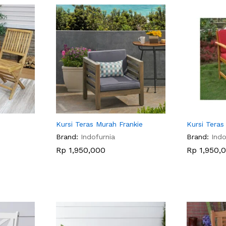
Kursi Teras Murah Frankie
Kursi Teras
Brand:
Indofurnia
Brand:
Indo
Rp
Rp
1,950,000
1,950,000
Rp
Rp
1,950,
1,950,