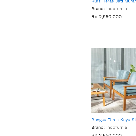
Kursi Teras Jati Mura
Brand:
Indofurnia
Rp
Rp
2,950,000
2,950,000
Bangku Teras Kayu St
Brand:
Indofurnia
Rp
Rp
2,850,000
2,850,000