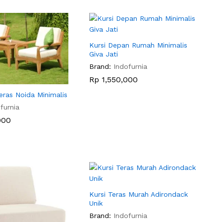
Kursi Depan Rumah Minimalis
Giva Jati
Brand:
Indofurnia
Rp
Rp
1,550,000
1,550,000
Teras Noida Minimalis
furnia
000
000
Kursi Teras Murah Adirondack
Unik
Brand:
Indofurnia