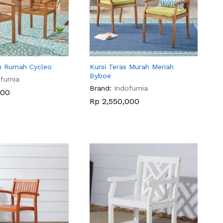
n Rumah Cycleo
Kursi Teras Murah Meriah
Byboe
furnia
Brand:
Indofurnia
000
000
Rp
Rp
2,550,000
2,550,000