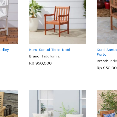
adley
Kursi Santai Teras Nobi
Kursi Sant
Porto
Brand:
Indofurnia
Brand:
Indo
Rp
Rp
950,000
950,000
Rp
Rp
950,00
950,00