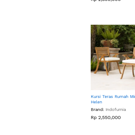
Kursi Teras Rumah Mi
Helen
Brand:
Indofurnia
Rp
Rp
2,550,000
2,550,000