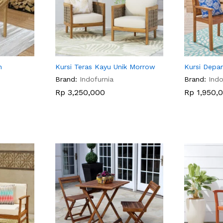
n
Kursi Teras Kayu Unik Morrow
Kursi Depa
Brand:
Indofurnia
Brand:
Indo
Rp
Rp
3,250,000
3,250,000
Rp
Rp
1,950,
1,950,