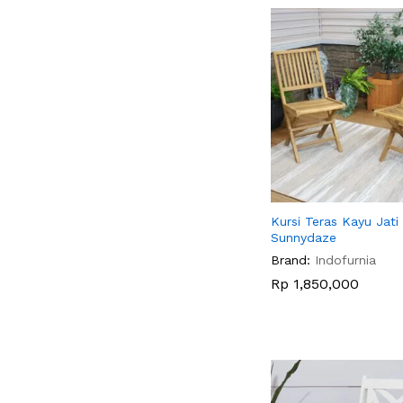
Kursi Teras Kayu Jati
Sunnydaze
Brand:
Indofurnia
Rp
Rp
1,850,000
1,850,000