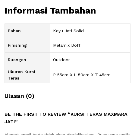
Informasi Tambahan
Bahan
Kayu Jati Solid
Finishing
Melamix Doff
Ruangan
Outdoor
Ukuran Kursi
P 55cm X L 50cm X T 45cm
Teras
Ulasan (0)
BE THE FIRST TO REVIEW “KURSI TERAS MAXMARA
JATI”
Alamat email Anda tidak akan dipublikasikan.
Ruas yang wajib