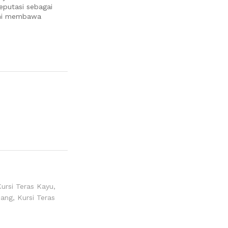
reputasi sebagai
Kami membawa
ursi Teras Kayu
,
jang
,
Kursi Teras