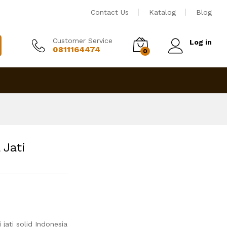
Rp
1,550,000
Tambah ke keranjang
Contact Us
Katalog
Blog
Customer Service
Log in
0811164474
0
 Jati
jati solid Indonesia