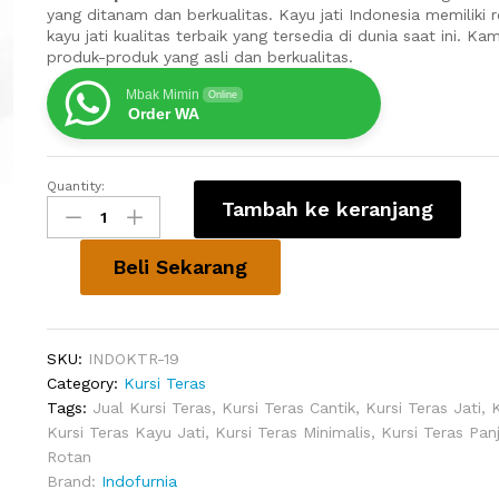
yang ditanam dan berkualitas. Kayu jati Indonesia memiliki 
kayu jati kualitas terbaik yang tersedia di dunia saat ini. 
produk-produk yang asli dan berkualitas.
Mbak Mimin
Online
Order WA
Quantity:
Kursi
Tambah ke keranjang
Depan
Rumah
Minimalis
Beli Sekarang
Giva
Jati
quantity
SKU:
INDOKTR-19
Category:
Kursi Teras
Tags:
Jual Kursi Teras
,
Kursi Teras Cantik
,
Kursi Teras Jati
,
K
Kursi Teras Kayu Jati
,
Kursi Teras Minimalis
,
Kursi Teras Pan
Rotan
Brand:
Indofurnia