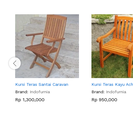
Kursi Teras Santai Caravan
Kursi Teras Kayu Ach
Brand:
Indofurnia
Brand:
Indofurnia
Rp
1,300,000
Rp
950,000