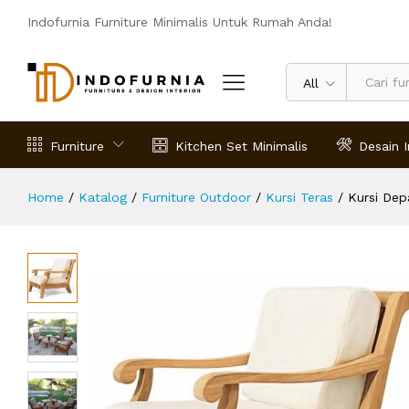
Kursi Depan Rumah Minimalis Giva 
Indofurnia Furniture Minimalis Untuk Rumah Anda!
Deskripsi
Spesifikasi
Ulasan (0)
All
Furniture
Kitchen Set Minimalis
Desain I
Home
/
Katalog
/
Furniture Outdoor
/
Kursi Teras
/
Kursi Dep