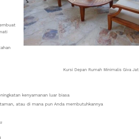
membuat
mati
tahan
Kursi Depan Rumah Minimalis Giva Jat
ningkatan kenyamanan luar biasa
g, taman, atau di mana pun Anda membutuhkannya
u
n