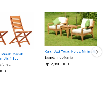
Kursi Jati Teras Noida Minimalis
s Murah Meriah
Brand:
Indofurnia
malis 1 Set
Rp
2,850,000
ofurnia
B
000
B