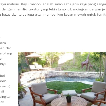
kayu mahoni. Kayu mahoni adalah salah satu jenis kayu yang sanga
 dengan memiliki tekstur yang lebih lunak dibandingkan dengan jen
g halus dan lurus juga akan memberikan kesan mewah untuk furnit
m
 mem-
nan dari
erbilang
eri
nnya
bel
lamin
s yang
 di
ndingkan
ar.