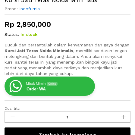
Brand:
Indofurnia
Rp
2,850,000
Status:
In stock
Duduk dan bersantailah dalam kenyamanan dan gaya dengan
Kursi Jati Teras Noida Minimalis
, memiliki sandaran lengan
melengkung dan bentuk yang dalam. Anda akan menyukai
kursi santai teras ini yang menampilkan bingkai kayu jati
padat yang menambah daya tariknya dan menjadikan kursi
lebih dari daya tahan yang cukup.
Mbak Mimin
Online
Order WA
Quantity:
Kursi
Jati
Teras
Noida