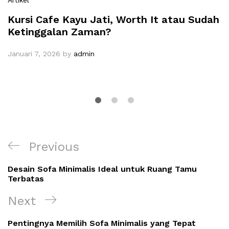
Kursi Cafe Kayu Jati, Worth It atau Sudah
Ketinggalan Zaman?
Januari 7, 2026
by
admin
Navigasi
Previous
Previous
pos
Post
Desain Sofa Minimalis Ideal untuk Ruang Tamu
Terbatas
Next
Next
Post
Pentingnya Memilih Sofa Minimalis yang Tepat