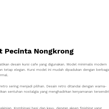
it Pecinta Nongkrong
tikan desain kursi cafe yang digunakan. Model minimalis modern
un tetap elegan. Kursi model ini mudah dipadukan dengan berbaga
rmal.
etro sering menjadi pilihan. Desain retro ditandai dengan warna-
rikan sentuhan nostalgia yang menghadirkan kenyamanan tersendiri
kekinian. Kombinasi besi dan kayu, dengan aksen finishing yang