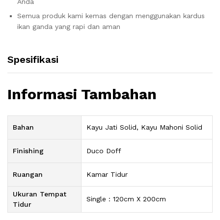
Anda
Semua produk kami kemas dengan menggunakan kardus
ikan ganda yang rapi dan aman
Spesifikasi
Informasi Tambahan
Bahan
Kayu Jati Solid, Kayu Mahoni Solid
Finishing
Duco Doff
Ruangan
Kamar Tidur
Ukuran Tempat
Single : 120cm X 200cm
Tidur