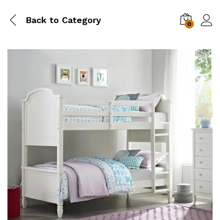
Back to
Category
0