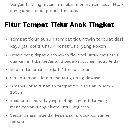
Dengan finishing melamin ini akan memberikan kesan klasik
dan glamor pada produk furniture.
Fitur Tempat Tidur Anak Tingkat
Tempat tidur susun tempat tidur twin terbuat dari
kayu jati solid untuk konstruksi yang kokoh
Desain yang dapat disesuaikan fleksibel untuk satu atau
dua kamar tidur tergantung pada kebutuhan hidup Anda
Mudah dan aman menjadi 2 tempat tidur
Setiap tempat tidur mendukung orang dewasa
Dimensi untuk di bawah tempat tidur adalah 120cm x
200cm
Ideal untuk individu yang berbagi kamar tidur yang
menawarkan ruang ekstra untuk kegiatan
Sesuai dengan standar keamanan produk konsumen
terbaru