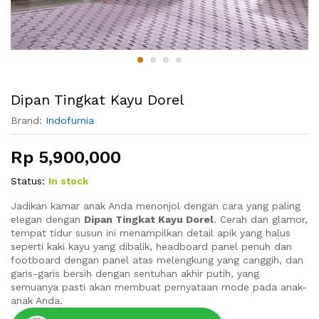
Dipan Tingkat Kayu Dorel
Brand:
Indofurnia
Rp
5,900,000
Status:
In stock
Jadikan kamar anak Anda menonjol dengan cara yang paling
elegan dengan
Dipan Tingkat Kayu Dorel
. Cerah dan glamor,
tempat tidur susun ini menampilkan detail apik yang halus
seperti kaki kayu yang dibalik, headboard panel penuh dan
footboard dengan panel atas melengkung yang canggih, dan
garis-garis bersih dengan sentuhan akhir putih, yang
semuanya pasti akan membuat pernyataan mode pada anak-
anak Anda.