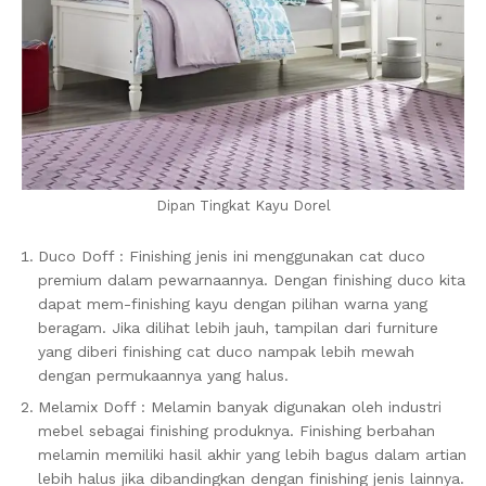
Dipan Tingkat Kayu Dorel
Duco Doff : Finishing jenis ini menggunakan cat duco
premium dalam pewarnaannya. Dengan finishing duco kita
dapat mem-finishing kayu dengan pilihan warna yang
beragam. Jika dilihat lebih jauh, tampilan dari furniture
yang diberi finishing cat duco nampak lebih mewah
dengan permukaannya yang halus.
Melamix Doff : Melamin banyak digunakan oleh industri
mebel sebagai finishing produknya. Finishing berbahan
melamin memiliki hasil akhir yang lebih bagus dalam artian
lebih halus jika dibandingkan dengan finishing jenis lainnya.