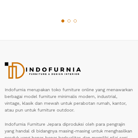
Indofurnia merupakan toko furniture online yang menawarkan
berbagai model furniture minimalis modern, industrial,
vintage, klasik dan mewah untuk perabotan rumah, kantor,
atau pun untuk furniture outdoor.
Indofurnia Furniture Jepara diproduksi oleh para pengrajin
yang handal di bidangnya masing-masing untuk menghasilkan
produk yang benar-benar berkualitas dan memiliki nilai seni