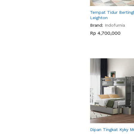
Tempat Tidur Berting
Leighton
Brand:
Indofurnia
Rp
Rp
4,700,000
4,700,000
Dipan Tingkat Kyky M