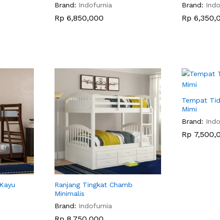
Brand:
Indofurnia
Brand:
Indo
Rp
Rp
6,850,000
6,850,000
Rp
Rp
6,350,
6,350,
Tempat Tid
Mimi
Brand:
Indo
Rp
Rp
7,500,
7,500,
 Kayu
Ranjang Tingkat Chamb
Minimalis
Brand:
Indofurnia
Rp
Rp
8,750,000
8,750,000