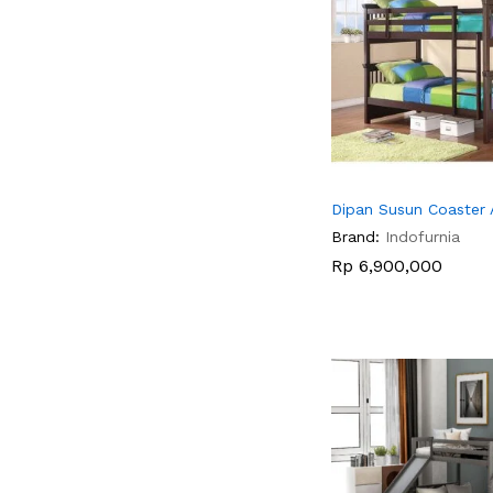
Dipan Susun Coaster 
Brand:
Indofurnia
Rp
Rp
6,900,000
6,900,000