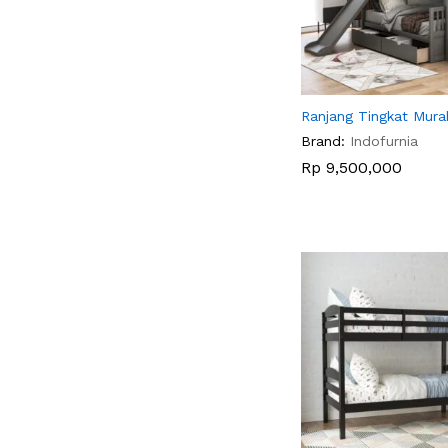
Ranjang Tingkat Mura
Brand:
Indofurnia
Rp
Rp
9,500,000
9,500,000