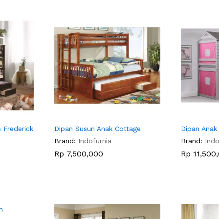
 Frederick
Dipan Susun Anak Cottage
Dipan Anak
Brand:
Indofurnia
Brand:
Indo
Rp
Rp
7,500,000
7,500,000
Rp
Rp
11,500
11,500