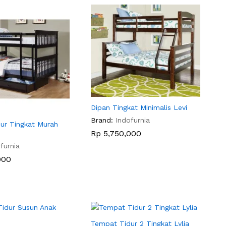
Dipan Tingkat Minimalis Levi
Brand:
Indofurnia
ur Tingkat Murah
Rp
Rp
5,750,000
5,750,000
furnia
000
000
Tempat Tidur 2 Tingkat Lylia