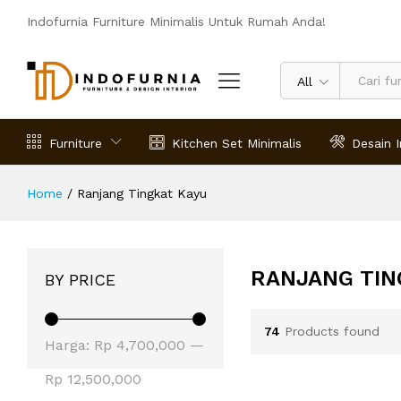
Indofurnia Furniture Minimalis Untuk Rumah Anda!
All
Furniture
Kitchen Set Minimalis
Desain I
Home
/
Ranjang Tingkat Kayu
RANJANG TIN
BY PRICE
74
Products found
Harga
Harga
Harga:
Rp 4,700,000
—
terendah
tertinggi
Rp 12,500,000