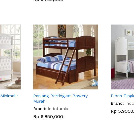
Minimalis
Ranjang Bertingkat Bowery
Dipan Ting
Murah
Brand:
Indo
Brand:
Indofurnia
Rp
Rp
5,900,
5,900,
Rp
Rp
6,850,000
6,850,000