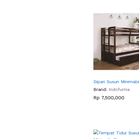
Dipan Susun Minimalis
Brand:
Indofurnia
Rp
Rp
7,500,000
7,500,000