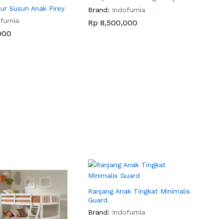
ur Susun Anak Pirey
Brand:
Indofurnia
furnia
Rp
Rp
8,500,000
8,500,000
000
000
Ranjang Anak Tingkat Minimalis
Guard
Brand:
Indofurnia