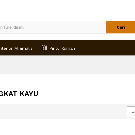
Cari
nterior Minimalis
Pintu Rumah
GKAT KAYU
U