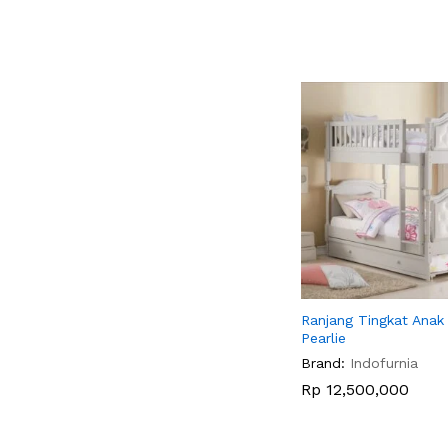
Ranjang Tingkat Anak 
Pearlie
Brand:
Indofurnia
Rp
Rp
12,500,000
12,500,000