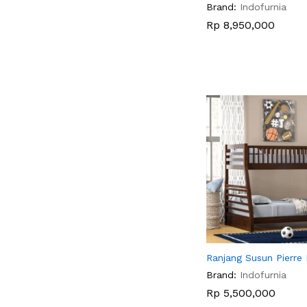
Brand:
Indofurnia
Rp
Rp
8,950,000
8,950,000
Ranjang Susun Pierre
Brand:
Indofurnia
Rp
Rp
5,500,000
5,500,000