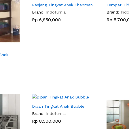
Ranjang Tingkat Anak Chapman
Tempat Tid
Brand:
Indofurnia
Brand:
Indo
Rp
Rp
6,850,000
6,850,000
Rp
Rp
5,700,
5,700,
Anak
Dipan Tingkat Anak Bubble
Brand:
Indofurnia
Rp
Rp
8,500,000
8,500,000