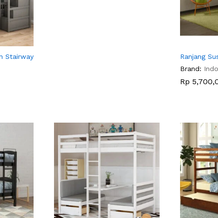
h Stairway
Ranjang Su
Brand:
Indo
Rp
Rp
5,700,
5,700,