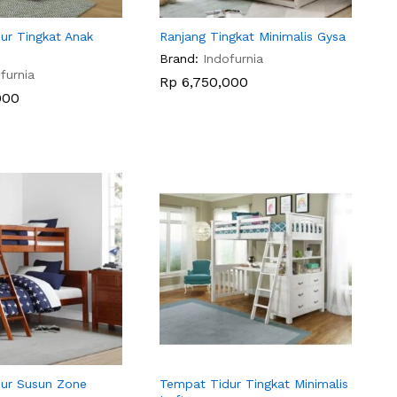
ur Tingkat Anak
Ranjang Tingkat Minimalis Gysa
Brand:
Indofurnia
furnia
Rp
Rp
6,750,000
6,750,000
000
000
ur Susun Zone
Tempat Tidur Tingkat Minimalis