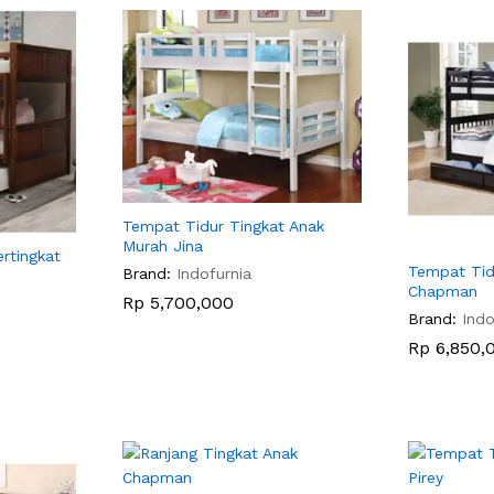
Tempat Tidur Tingkat Anak
Murah Jina
rtingkat
Tempat Tid
Brand:
Indofurnia
Chapman
Rp
Rp
5,700,000
5,700,000
Brand:
Indo
Rp
Rp
6,850,
6,850,