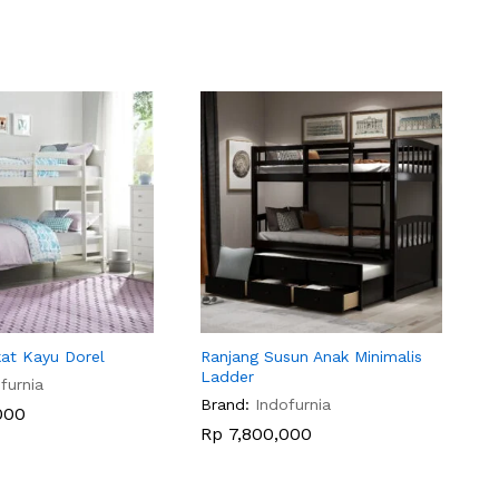
kat Kayu Dorel
Ranjang Susun Anak Minimalis
Ladder
furnia
Brand:
Indofurnia
000
000
Rp
Rp
7,800,000
7,800,000