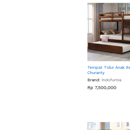
Tempat Tidur Anak Be
Churanty
Brand:
Indofurnia
Rp
Rp
7,500,000
7,500,000