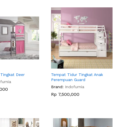
 Tingkat Deer
Tempat Tidur Tingkat Anak
Perempuan Guard
furnia
Brand:
Indofurnia
,000
,000
Rp
Rp
7,500,000
7,500,000