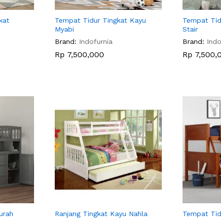
kat
Tempat Tidur Tingkat Kayu
Tempat Tid
Myabi
Stair
Brand:
Indofurnia
Brand:
Indo
Rp
Rp
7,500,000
7,500,000
Rp
Rp
7,500,
7,500,
urah
Ranjang Tingkat Kayu Nahla
Tempat Tid