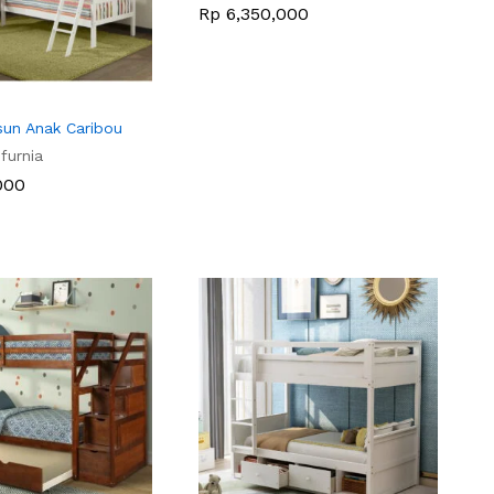
Rp
Rp
6,350,000
6,350,000
sun Anak Caribou
furnia
000
000