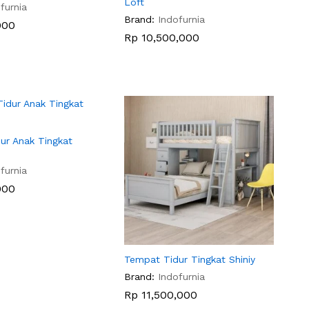
Loft
furnia
Brand:
Indofurnia
000
000
Rp
Rp
10,500,000
10,500,000
ur Anak Tingkat
furnia
000
000
Tempat Tidur Tingkat Shiniy
Brand:
Indofurnia
Rp
Rp
11,500,000
11,500,000