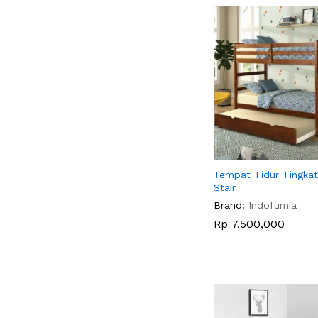
Tempat Tidur Tingkat
Stair
Brand:
Indofurnia
Rp
Rp
7,500,000
7,500,000