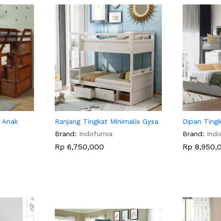
 Anak
Ranjang Tingkat Minimalis Gysa
Dipan Ting
Brand:
Indofurnia
Brand:
Indo
Rp
Rp
6,750,000
6,750,000
Rp
Rp
8,950,
8,950,