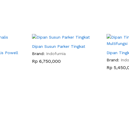
Dipan Susun Parker Tingkat
is Powell
Dipan Tingk
Brand:
Indofurnia
Brand:
Indo
Rp
Rp
6,750,000
6,750,000
Rp
Rp
5,450,
5,450,