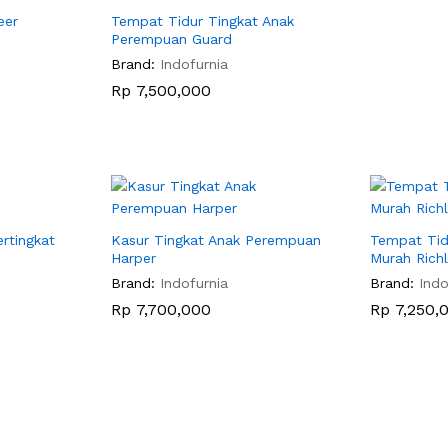
eer
Tempat Tidur Tingkat Anak
Perempuan Guard
Brand:
Indofurnia
Rp
Rp
7,500,000
7,500,000
rtingkat
Kasur Tingkat Anak Perempuan
Tempat Tid
Harper
Murah Rich
Brand:
Indofurnia
Brand:
Indo
Rp
Rp
7,700,000
7,700,000
Rp
Rp
7,250,
7,250,