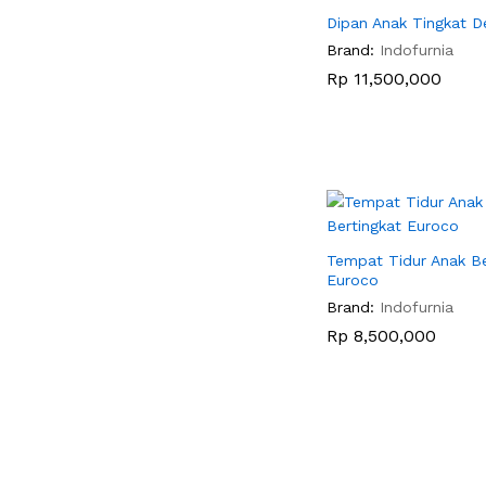
Dipan Anak Tingkat D
Brand:
Indofurnia
Rp
Rp
11,500,000
11,500,000
Tempat Tidur Anak Be
Euroco
Brand:
Indofurnia
Rp
Rp
8,500,000
8,500,000