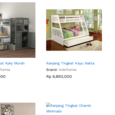
kat Kyky Murah
Ranjang Tingkat Kayu Nahla
furnia
Brand:
Indofurnia
000
000
Rp
Rp
6,850,000
6,850,000