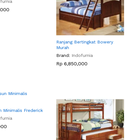
furnia
,000
,000
Ranjang Bertingkat Bowery
Murah
Brand:
Indofurnia
Rp
Rp
6,850,000
6,850,000
 Minimalis Frederick
furnia
000
000