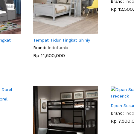
Brand:
Indo
Rp
Rp
12,500
12,500
ngkat
Tempat Tidur Tingkat Shiniy
Brand:
Indofurnia
Rp
Rp
11,500,000
11,500,000
orel
Dipan Susun
Brand:
Indo
Rp
Rp
7,500,
7,500,