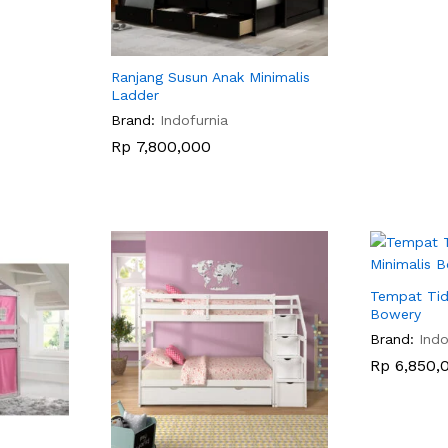
Ranjang Susun Anak Minimalis
Ladder
Brand:
Indofurnia
Rp
Rp
7,800,000
7,800,000
Tempat Tid
Bowery
Brand:
Indo
Rp
Rp
6,850,
6,850,