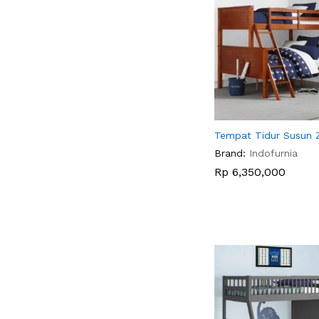
Tempat Tidur Susun 
Brand:
Indofurnia
Rp
Rp
6,350,000
6,350,000