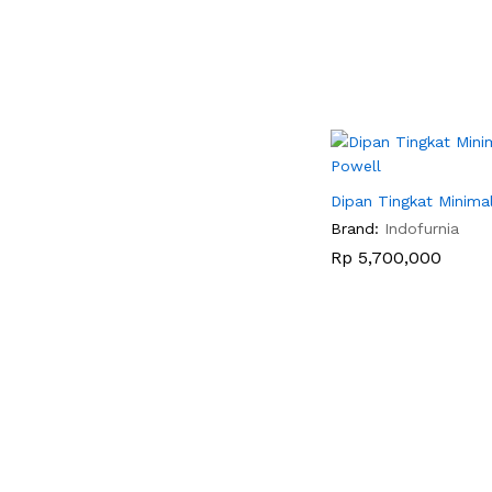
Dipan Tingkat Minimal
Brand:
Indofurnia
Rp
Rp
5,700,000
5,700,000