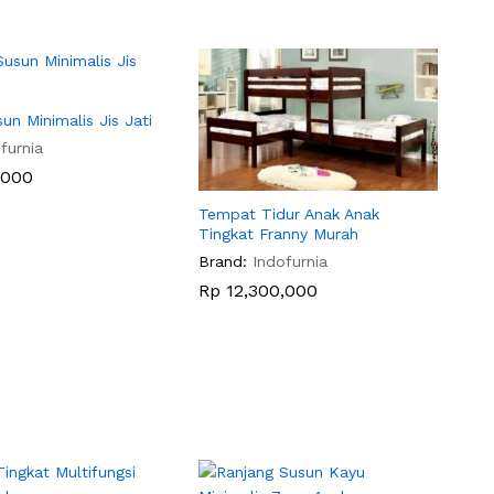
un Minimalis Jis Jati
furnia
,000
,000
Tempat Tidur Anak Anak
Tingkat Franny Murah
Brand:
Indofurnia
Rp
Rp
12,300,000
12,300,000