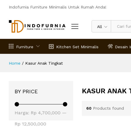
Indofurnia Furniture Minimalis Untuk Rumah Anda!
All
Furniture
Kitchen Set Minimalis
Desain I
Home
/
Kasur Anak Tingkat
KASUR ANAK 
BY PRICE
60
Products found
Harga
Harga
Harga:
Rp 4,700,000
—
terendah
tertinggi
Rp 12,500,000