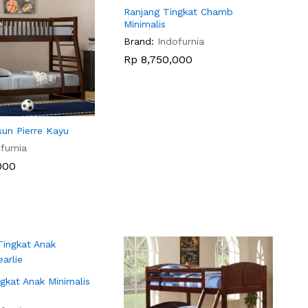
Ranjang Tingkat Chamb
Minimalis
Brand:
Indofurnia
Rp
Rp
8,750,000
8,750,000
sun Pierre Kayu
furnia
000
000
gkat Anak Minimalis