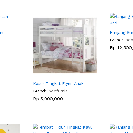
an
Ranjang Sus
Brand:
Indo
Rp
Rp
12,500
12,500
Kasur Tingkat Flynn Anak
Brand:
Indofurnia
Rp
Rp
5,900,000
5,900,000