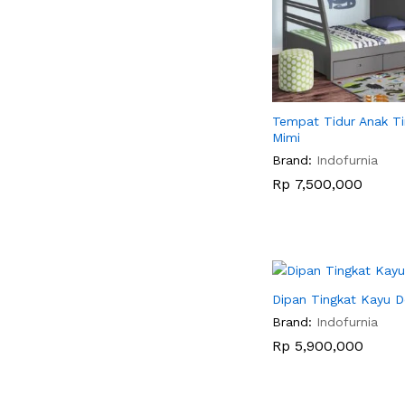
Tempat Tidur Anak Ti
Mimi
Brand:
Indofurnia
Rp
Rp
7,500,000
7,500,000
Dipan Tingkat Kayu D
Brand:
Indofurnia
Rp
Rp
5,900,000
5,900,000