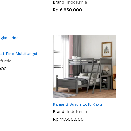
Brand:
Indofurnia
Rp
Rp
6,850,000
6,850,000
at Pine Multifungsi
furnia
000
000
Ranjang Susun Loft Kayu
Brand:
Indofurnia
Rp
Rp
11,500,000
11,500,000