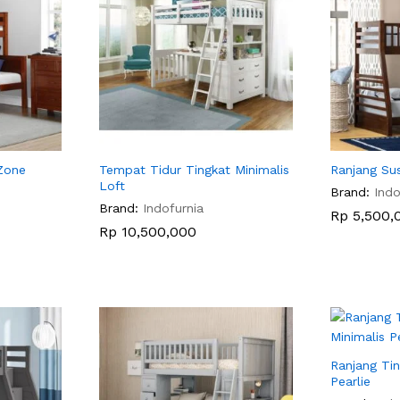
Zone
Tempat Tidur Tingkat Minimalis
Ranjang Su
Loft
Brand:
Indo
Brand:
Indofurnia
Rp
Rp
5,500,
5,500,
Rp
Rp
10,500,000
10,500,000
Ranjang Tin
Pearlie