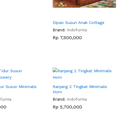
Dipan Susun Anak Cottage
Brand:
Indofurnia
Rp
Rp
7,500,000
7,500,000
ur Susun Minimalis
Ranjang 2 Tingkat Minimalis
Horn
furnia
Brand:
Indofurnia
000
000
Rp
Rp
5,700,000
5,700,000