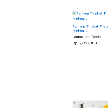
Ranjang Tingkat Trist
Minimalis
Brand:
Indofurnia
Rp
Rp
5,700,000
5,700,000