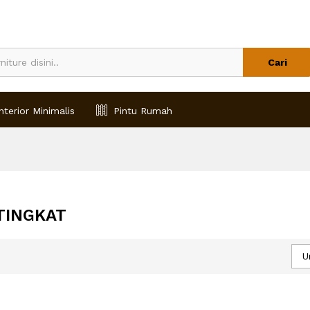
Cari
nterior Minimalis
Pintu Rumah
TINGKAT
U