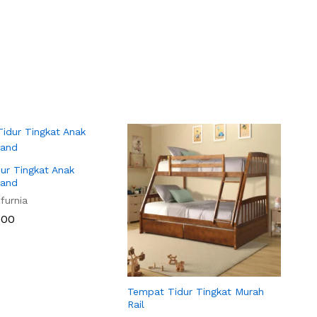
ur Tingkat Anak
land
furnia
000
000
Tempat Tidur Tingkat Murah
Rail