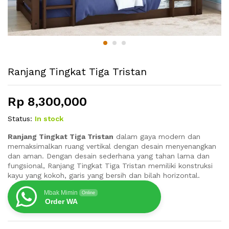
Ranjang Tingkat Tiga Tristan
Rp
8,300,000
Status:
In stock
Ranjang Tingkat Tiga Tristan
dalam gaya modern dan
memaksimalkan ruang vertikal dengan desain menyenangkan
dan aman. Dengan desain sederhana yang tahan lama dan
fungsional, Ranjang Tingkat Tiga Tristan memiliki konstruksi
kayu yang kokoh, garis yang bersih dan bilah horizontal.
Mbak Mimin
Online
Order WA