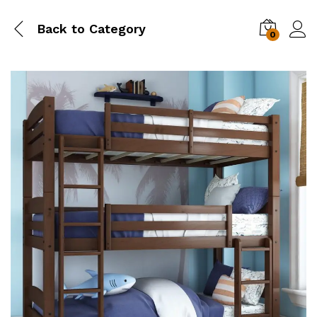
Back to
Category
0