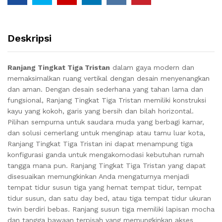
Deskripsi
Ranjang Tingkat Tiga Tristan
dalam gaya modern dan
memaksimalkan ruang vertikal dengan desain menyenangkan
dan aman. Dengan desain sederhana yang tahan lama dan
fungsional, Ranjang Tingkat Tiga Tristan memiliki konstruksi
kayu yang kokoh, garis yang bersih dan bilah horizontal.
Pilihan sempurna untuk saudara muda yang berbagi kamar,
dan solusi cemerlang untuk menginap atau tamu luar kota,
Ranjang Tingkat Tiga Tristan ini dapat menampung tiga
konfigurasi ganda untuk mengakomodasi kebutuhan rumah
tangga mana pun. Ranjang Tingkat Tiga Tristan yang dapat
disesuaikan memungkinkan Anda mengaturnya menjadi
tempat tidur susun tiga yang hemat tempat tidur, tempat
tidur susun, dan satu day bed, atau tiga tempat tidur ukuran
twin berdiri bebas. Ranjang susun tiga memiliki lapisan mocha
dan tangga bawaan terpisah yang memungkinkan akses