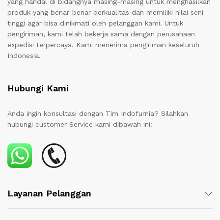
yang handal di bidangnya masing-masing untuk menghasilkan
produk yang benar-benar berkualitas dan memiliki nilai seni
tinggi agar bisa dinikmati oleh pelanggan kami. Untuk
pengiriman, kami telah bekerja sama dengan perusahaan
expedisi terpercaya. Kami menerima pengiriman keseluruh
Indonesia.
Hubungi Kami
Anda ingin konsultasi dengan Tim Indofurnia? Silahkan
hubungi customer Service kami dibawah ini:
Layanan Pelanggan