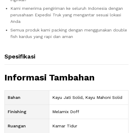
Kami menerima pengiriman ke seluruh Indonesia dengan
perusahaan Expedisi Truk yang mengantar sesuai lokasi
Anda
Semua produk kami packing dengan menggunakan double
fish kardus yang rapi dan aman
Spesifikasi
Informasi Tambahan
Bahan
Kayu Jati Solid, Kayu Mahoni Solid
Finishing
Melamix Doff
Ruangan
Kamar Tidur