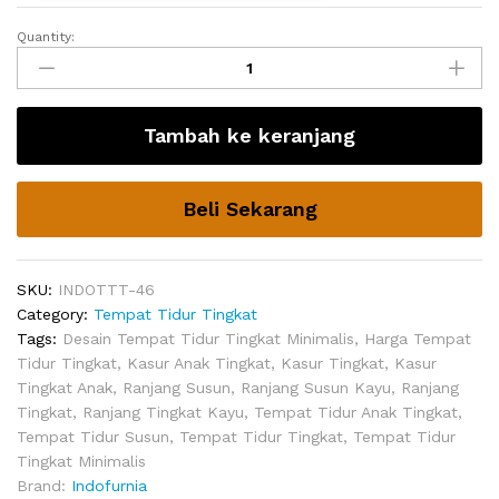
Quantity:
Dipan
Susun
Minimalis
Frederick
Tambah ke keranjang
quantity
Beli Sekarang
SKU:
INDOTTT-46
Category:
Tempat Tidur Tingkat
Tags:
Desain Tempat Tidur Tingkat Minimalis
,
Harga Tempat
Tidur Tingkat
,
Kasur Anak Tingkat
,
Kasur Tingkat
,
Kasur
Tingkat Anak
,
Ranjang Susun
,
Ranjang Susun Kayu
,
Ranjang
Tingkat
,
Ranjang Tingkat Kayu
,
Tempat Tidur Anak Tingkat
,
Tempat Tidur Susun
,
Tempat Tidur Tingkat
,
Tempat Tidur
Tingkat Minimalis
Brand:
Indofurnia