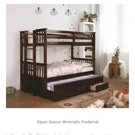
Dipan Susun Minimalis Frederick