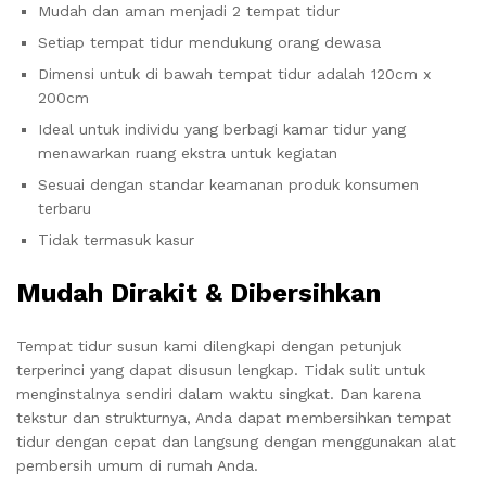
Mudah dan aman menjadi 2 tempat tidur
Setiap tempat tidur mendukung orang dewasa
Dimensi untuk di bawah tempat tidur adalah 120cm x
200cm
Ideal untuk individu yang berbagi kamar tidur yang
menawarkan ruang ekstra untuk kegiatan
Sesuai dengan standar keamanan produk konsumen
terbaru
Tidak termasuk kasur
Mudah Dirakit & Dibersihkan
Tempat tidur susun kami dilengkapi dengan petunjuk
terperinci yang dapat disusun lengkap. Tidak sulit untuk
menginstalnya sendiri dalam waktu singkat. Dan karena
tekstur dan strukturnya, Anda dapat membersihkan tempat
tidur dengan cepat dan langsung dengan menggunakan alat
pembersih umum di rumah Anda.