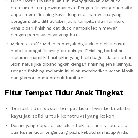
Duco Doff : Finishing jenis ini menggunakan cat duco
premium dalam pewarnaannya. Dengan finishing duco kita
dapat mem-finishing kayu dengan pilihan warna yang
beragam. Jika dilihat lebih jauh, tampilan dari furniture
yang diberi finishing cat duco nampak lebih mewah
dengan permukaannya yang halus.
Melamix Doff : Melamin banyak digunakan oleh industri
mebel sebagai finishing produknya. Finishing berbahan
melamin memiliki hasil akhir yang lebih bagus dalam artian
lebih halus jika dibandingkan dengan finishing jenis lainnya.
Dengan finishing melamin ini akan memberikan kesan klasik
dan glamor pada produk furniture.
Fitur Tempat Tidur Anak Tingkat
Tempat tidur susun tempat tidur twin terbuat dari
kayu jati solid untuk konstruksi yang kokoh
Desain yang dapat disesuaikan fleksibel untuk satu atau
dua kamar tidur tergantung pada kebutuhan hidup Anda