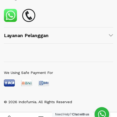
Layanan Pelanggan
We Using Safe Payment For
© 2026 Indofurnia. All Rights Reserved
Need Help?
Chat with us