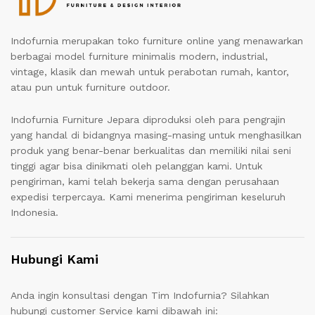
Indofurnia merupakan toko furniture online yang menawarkan
berbagai model furniture minimalis modern, industrial,
vintage, klasik dan mewah untuk perabotan rumah, kantor,
atau pun untuk furniture outdoor.
Indofurnia Furniture Jepara diproduksi oleh para pengrajin
yang handal di bidangnya masing-masing untuk menghasilkan
produk yang benar-benar berkualitas dan memiliki nilai seni
tinggi agar bisa dinikmati oleh pelanggan kami. Untuk
pengiriman, kami telah bekerja sama dengan perusahaan
expedisi terpercaya. Kami menerima pengiriman keseluruh
Indonesia.
Hubungi Kami
Anda ingin konsultasi dengan Tim Indofurnia? Silahkan
hubungi customer Service kami dibawah ini: