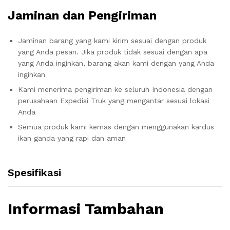
Jaminan dan Pengiriman
Jaminan barang yang kami kirim sesuai dengan produk
yang Anda pesan. Jika produk tidak sesuai dengan apa
yang Anda inginkan, barang akan kami dengan yang Anda
inginkan
Kami menerima pengiriman ke seluruh Indonesia dengan
perusahaan Expedisi Truk yang mengantar sesuai lokasi
Anda
Semua produk kami kemas dengan menggunakan kardus
ikan ganda yang rapi dan aman
Spesifikasi
Informasi Tambahan