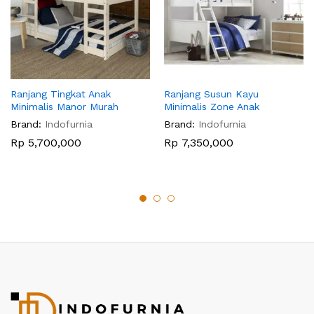
Ranjang Tingkat Anak
Ranjang Susun Kayu
Minimalis Manor Murah
Minimalis Zone Anak
Brand:
Indofurnia
Brand:
Indofurnia
Rp
5,700,000
Rp
7,350,000