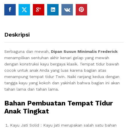
Deskripsi
Serbaguna dan mewah,
Dipan Susun Minimalis Frederick
menampilkan sentuhan akhir kenari gelap yang mewah
dengan konstruksi kayu bergaya klasik. Tempat tidur bawah
cocok untuk anak Anda yang luas karena bagian atas
menampung tempat tidur Twin. Naiki ranjang kedua dengan
tangga kayu yang kokoh dan yakinlah bahwa bagian ini akan
tahan lama dan tahan lama.
Bahan Pembuatan Tempat Tidur
Anak Tingkat
Kayu Jati Solid : Kayu jati merupakan salah satu bahan