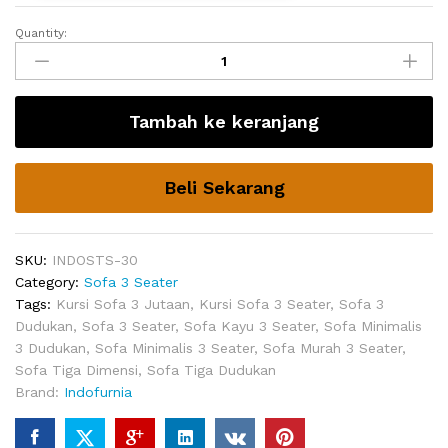
Quantity:
Sofa
Rumah
Minimalis
Zambrana
Tambah ke keranjang
quantity
Beli Sekarang
SKU:
INDOSTS-30
Category:
Sofa 3 Seater
Tags:
Kursi Sofa 3 Jutaan
,
Kursi Sofa 3 Seater
,
Sofa 3
Dudukan
,
Sofa 3 Seater
,
Sofa Kayu 3 Seater
,
Sofa Minimalis
3 Dudukan
,
Sofa Minimalis 3 Seater
,
Sofa Murah 3 Seater
,
Sofa Tiga Dimensi
,
Sofa Tiga Dudukan
Brand:
Indofurnia