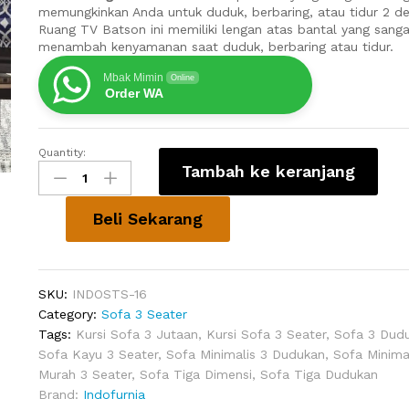
memungkinkan Anda untuk duduk, berbaring, atau tidur 2 
Ruang TV Batson ini memiliki lengan atas bantal yang san
menambah kenyamanan saat duduk, berbaring atau tidur.
Mbak Mimin
Online
Order WA
Quantity:
Sofa
Tambah ke keranjang
Ruang
TV
Batson
Beli Sekarang
quantity
SKU:
INDOSTS-16
Category:
Sofa 3 Seater
Tags:
Kursi Sofa 3 Jutaan
,
Kursi Sofa 3 Seater
,
Sofa 3 Dud
Sofa Kayu 3 Seater
,
Sofa Minimalis 3 Dudukan
,
Sofa Minimal
Murah 3 Seater
,
Sofa Tiga Dimensi
,
Sofa Tiga Dudukan
Brand:
Indofurnia