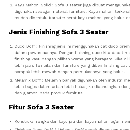
Kayu Mahoni Solid : Sofa 3 seater juga dibuat menggunaka
digunakan sebagai material furniture. Kayu mahoni terkenal
mudah dibentuk. Karakter serat kayu mahoni yang halus d
Jenis Finishing Sofa 3 Seater
Duco Doff : Finishing jenis ini menggunakan cat duco pre
dalam pewarnaannya. Dengan finishing duco kita dapat 
finishing kayu dengan pilihan warna yang beragam. Jika dili
lebih jauh, tampilan dari furniture yang diberi finishing cat
nampak lebih mewah dengan permukaannya yang halus.
Melamix Doff : Melamin banyak digunakan oleh industri meb
lebih bagus dalam artian lebih halus jika dibandingkan deng
dan glamor pada produk furniture.
Fitur Sofa 3 Seater
Konstruksi rangka dari kayu jati dan kayu mahoni agar me
Finishing Duco Doff / Melamix Doff cocok dipadukan denga