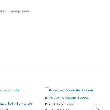
nkan, barang akan
Kursi Jati Minimalis Lonnie
K
malis Sofa Servantes
Brand:
Indofurnia
B
ofurnia