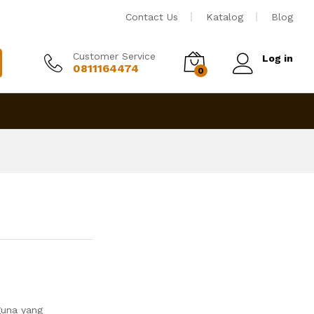
Rp
4,450,000
Tambah ke keranjang
Contact Us
Katalog
Blog
Customer Service
Log in
0811164474
0
guna yang