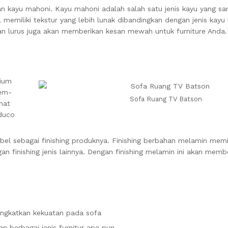
n kayu mahoni. Kayu mahoni adalah salah satu jenis kayu yang sa
 memiliki tekstur yang lebih lunak dibandingkan dengan jenis kayu 
an lurus juga akan memberikan kesan mewah untuk furniture Anda.
mium
mem-
Sofa Ruang TV Batson
hat
 duco
el sebagai finishing produknya. Finishing berbahan melamin memili
an finishing jenis lainnya. Dengan finishing melamin ini akan memb
ningkatkan kekuatan pada sofa
n berbagai jenis furnitur apa pun