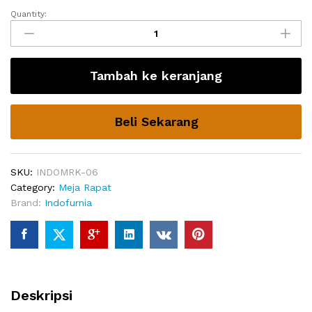
Quantity:
Meja
Rapat
Panjang
Untuk
Tambah ke keranjang
Meeting
12
Orang
Beli Sekarang
Minimalis
Modern
Terbaru
quantity
SKU:
INDOMRK-06
Category:
Meja Rapat
Brand:
Indofurnia
Deskripsi