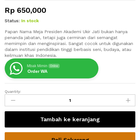
Rp
650,000
Status:
In stock
Papan Nama Meja Presiden Akademi Ukir Jati bukan hanya
penanda jabatan, tetapi juga cerminan dari semangat
memimpin dan menginspirasi. Sangat cocok untuk digunakan
dalam institusi pendidikan tinggi berbasis seni, budaya, atau
keilmuan khas Indonesia.
Mbak Mimin
Online
Order WA
Quantity:
Papan
Nama
Meja
Presiden
Tambah ke keranjang
Akademi
Ukir
Jati
Beli Sekarang