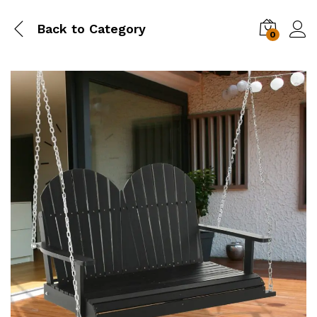
Back to
Category
0