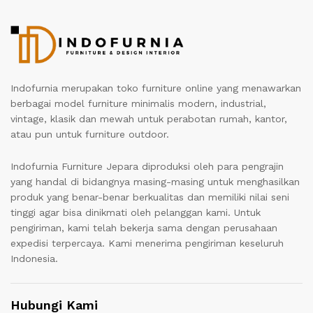
Indofurnia merupakan toko furniture online yang menawarkan
berbagai model furniture minimalis modern, industrial,
vintage, klasik dan mewah untuk perabotan rumah, kantor,
atau pun untuk furniture outdoor.
Indofurnia Furniture Jepara diproduksi oleh para pengrajin
yang handal di bidangnya masing-masing untuk menghasilkan
produk yang benar-benar berkualitas dan memiliki nilai seni
tinggi agar bisa dinikmati oleh pelanggan kami. Untuk
pengiriman, kami telah bekerja sama dengan perusahaan
expedisi terpercaya. Kami menerima pengiriman keseluruh
Indonesia.
Hubungi Kami