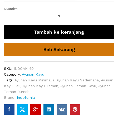
Quantity:
Kursi
Gantung
Kayu
Chain
Tambah ke keranjang
quantity
Beli Sekarang
SKU:
INDOAK-49
Category:
Ayunan Kayu
Tags:
Ayunan Kayu Minimalis
,
Ayunan Kayu Sederhana
,
Ayunan
Kayu Tali
,
Ayunan Kayu Taman
,
Ayunan Taman Kayu
,
Ayunan
Taman Rumah
Brand:
Indofurnia