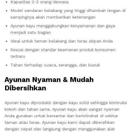
Kapasitas 2-3 orang dewasa
Model sandaran belakang yang tinggi ditambah lengan di
sampingnya akan memberikan ketenangan
Ayunan kayu menggabungkan kenyamanan dan gaya
menjadi satu bagian
Ideal untuk taman belakang dan teras depan Anda
Sesuai dengan standar keamanan produk konsumen
terbaru
Tahan terhadap cuaca, serangga, dan busuk
Ayunan Nyaman & Mudah
Dibersihkan
Ayunan kayu diproduksi dengan kayu solid sehingga kontruksi
kokoh dan tahan lama. Ayunan kayu akan sangat nyaman
Anda gunakan untuk bersantai dan beristirahat di sekitar
taman atau teras. Ayunan kayu kami dapat dibersihkan
dengan cepat dan langsung dengan menggunakan alat