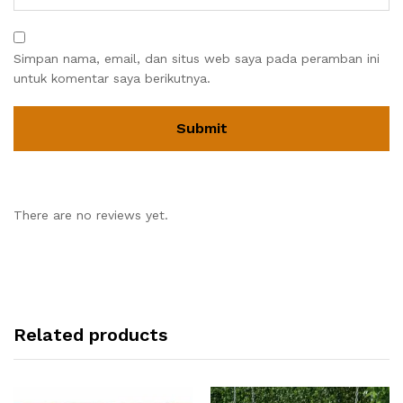
Simpan nama, email, dan situs web saya pada peramban ini
untuk komentar saya berikutnya.
There are no reviews yet.
Related products