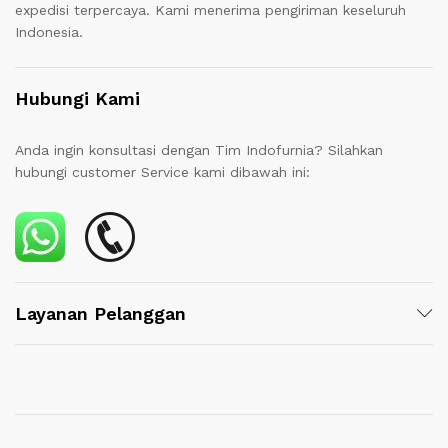
expedisi terpercaya. Kami menerima pengiriman keseluruh
Indonesia.
Hubungi Kami
Anda ingin konsultasi dengan Tim Indofurnia? Silahkan
hubungi customer Service kami dibawah ini:
Layanan Pelanggan