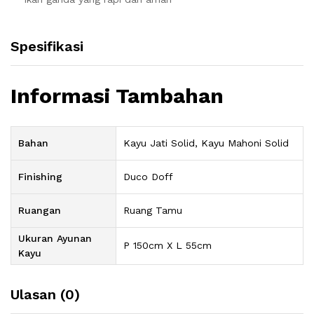
Spesifikasi
Informasi Tambahan
Bahan
Kayu Jati Solid, Kayu Mahoni Solid
Finishing
Duco Doff
Ruangan
Ruang Tamu
Ukuran Ayunan
P 150cm X L 55cm
Kayu
Ulasan (0)