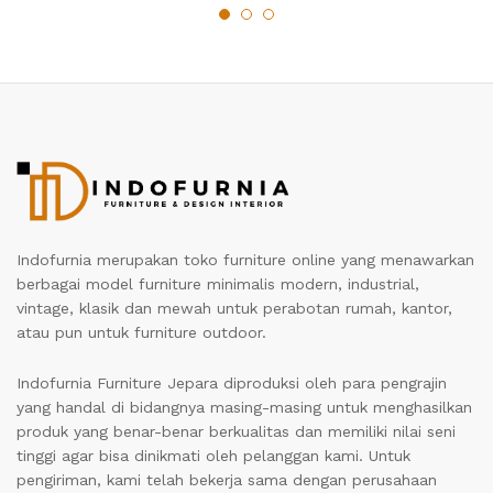
Indofurnia merupakan toko furniture online yang menawarkan
berbagai model furniture minimalis modern, industrial,
vintage, klasik dan mewah untuk perabotan rumah, kantor,
atau pun untuk furniture outdoor.
Indofurnia Furniture Jepara diproduksi oleh para pengrajin
yang handal di bidangnya masing-masing untuk menghasilkan
produk yang benar-benar berkualitas dan memiliki nilai seni
tinggi agar bisa dinikmati oleh pelanggan kami. Untuk
pengiriman, kami telah bekerja sama dengan perusahaan