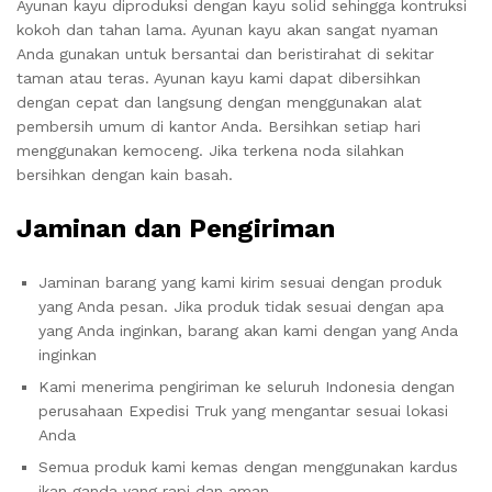
Ayunan kayu diproduksi dengan kayu solid sehingga kontruksi
kokoh dan tahan lama. Ayunan kayu akan sangat nyaman
Anda gunakan untuk bersantai dan beristirahat di sekitar
taman atau teras. Ayunan kayu kami dapat dibersihkan
dengan cepat dan langsung dengan menggunakan alat
pembersih umum di kantor Anda. Bersihkan setiap hari
menggunakan kemoceng. Jika terkena noda silahkan
bersihkan dengan kain basah.
Jaminan dan Pengiriman
Jaminan barang yang kami kirim sesuai dengan produk
yang Anda pesan. Jika produk tidak sesuai dengan apa
yang Anda inginkan, barang akan kami dengan yang Anda
inginkan
Kami menerima pengiriman ke seluruh Indonesia dengan
perusahaan Expedisi Truk yang mengantar sesuai lokasi
Anda
Semua produk kami kemas dengan menggunakan kardus
ikan ganda yang rapi dan aman