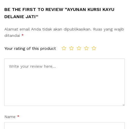
BE THE FIRST TO REVIEW “AYUNAN KURSI KAYU
DELANIE JATI”
Alamat email Anda tidak akan dipublikasikan.
Ruas yang wajib
ditandai
*
Your rating of this product
Name
*