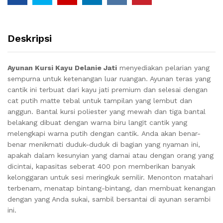
Deskripsi
Ayunan Kursi Kayu Delanie Jati
menyediakan pelarian yang
sempurna untuk ketenangan luar ruangan. Ayunan teras yang
cantik ini terbuat dari kayu jati premium dan selesai dengan
cat putih matte tebal untuk tampilan yang lembut dan
anggun. Bantal kursi poliester yang mewah dan tiga bantal
belakang dibuat dengan warna biru langit cantik yang
melengkapi warna putih dengan cantik. Anda akan benar-
benar menikmati duduk-duduk di bagian yang nyaman ini,
apakah dalam kesunyian yang damai atau dengan orang yang
dicintai, kapasitas seberat 400 pon memberikan banyak
kelonggaran untuk sesi meringkuk semilir. Menonton matahari
terbenam, menatap bintang-bintang, dan membuat kenangan
dengan yang Anda sukai, sambil bersantai di ayunan serambi
ini.