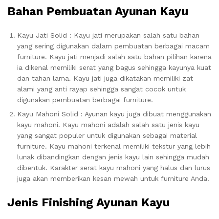
Bahan Pembuatan Ayunan Kayu
Kayu Jati Solid : Kayu jati merupakan salah satu bahan
yang sering digunakan dalam pembuatan berbagai macam
furniture. Kayu jati menjadi salah satu bahan pilihan karena
ia dikenal memiliki serat yang bagus sehingga kayunya kuat
dan tahan lama. Kayu jati juga dikatakan memiliki zat
alami yang anti rayap sehingga sangat cocok untuk
digunakan pembuatan berbagai furniture.
Kayu Mahoni Solid : Ayunan kayu juga dibuat menggunakan
kayu mahoni. Kayu mahoni adalah salah satu jenis kayu
yang sangat populer untuk digunakan sebagai material
furniture. Kayu mahoni terkenal memiliki tekstur yang lebih
lunak dibandingkan dengan jenis kayu lain sehingga mudah
dibentuk. Karakter serat kayu mahoni yang halus dan lurus
juga akan memberikan kesan mewah untuk furniture Anda.
Jenis Finishing Ayunan Kayu