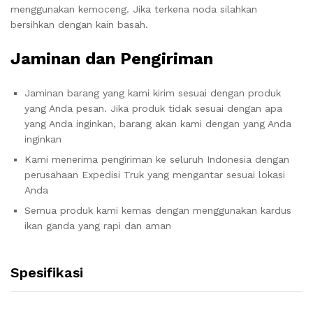
menggunakan kemoceng. Jika terkena noda silahkan
bersihkan dengan kain basah.
Jaminan dan Pengiriman
Jaminan barang yang kami kirim sesuai dengan produk
yang Anda pesan. Jika produk tidak sesuai dengan apa
yang Anda inginkan, barang akan kami dengan yang Anda
inginkan
Kami menerima pengiriman ke seluruh Indonesia dengan
perusahaan Expedisi Truk yang mengantar sesuai lokasi
Anda
Semua produk kami kemas dengan menggunakan kardus
ikan ganda yang rapi dan aman
Spesifikasi