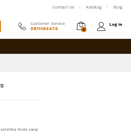
Rp
1,650,000
Tambah ke keranjang
Contact Us
Katalog
Blog
Customer Service
Log in
0811164474
0
is
estetika Anda yang