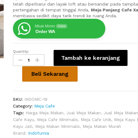
telah diperbarui dan layak loft atau bersandar pada tampi
pertengahan di tempat tinggal Anda,
Meja Panjang Cafe Xa
membawa sedikit daya tarik trendi ke ruang Anda.
Mbak Mimin
Online
Order WA
Quantity:
Meja
Tambah ke keranjang
Panjang
Cafe
Xander
Beli Sekarang
Minimalis
quantity
SKU:
INDOMC-19
Category:
Meja Cafe
Tags:
Harga Meja Makan
,
Jual Meja Makan
,
Jual Meja Makan
Cafe Kayu
,
Meja Cafe Minimalis
,
Meja Cafe Unik
,
Meja Kayu 
Kayu Jati
,
Meja Makan Minimalis
,
Meja Makan Murah
Brand:
Indofurnia