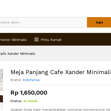
s
Cari
nterior Minimalis
Pintu Rumah
Cafe Xander Minimalis
Meja Panjang Cafe Xander Minimal
Brand:
Indofurnia
Rp
1,650,000
Status:
In stock
Apakah Anda ingin menambahkan sentuhan kontemporer ke 