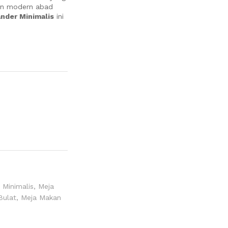
lan modern abad
nder Minimalis
ini
 Minimalis
,
Meja
Bulat
,
Meja Makan