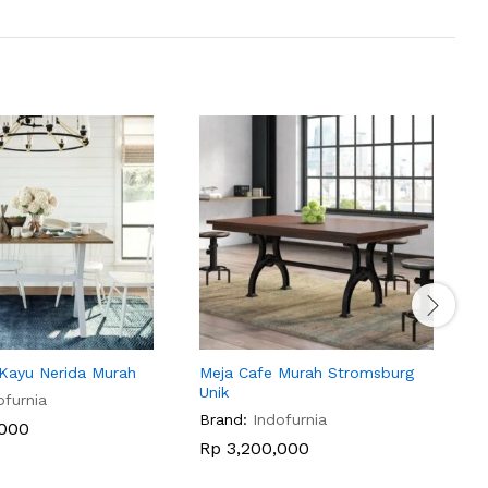
Kayu Nerida Murah
Meja Cafe Murah Stromsburg
M
Unik
L
ofurnia
Brand:
Indofurnia
B
000
Rp
3,200,000