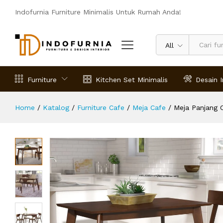
Meja Panjang Cafe Xander Minimali
Indofurnia Furniture Minimalis Untuk Rumah Anda!
Deskripsi
Spesifikasi
Ulasan (0)
All
Furniture
Kitchen Set Minimalis
Desain I
Home
/
Katalog
/
Furniture Cafe
/
Meja Cafe
/
Meja Panjang 