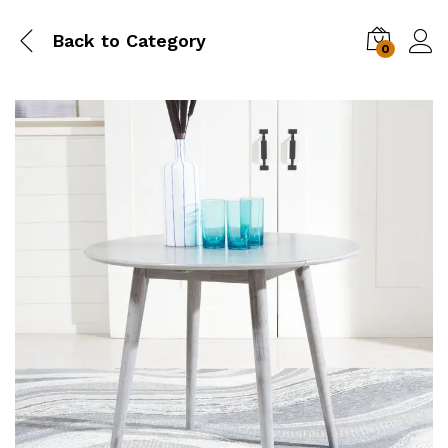
Back to
Category
0