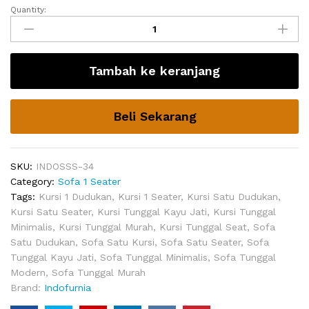
Quantity:
Sofa
Untuk
Ruang
TV
Tambah ke keranjang
Swivel
quantity
Beli Sekarang
SKU:
INDOSSS-34
Category:
Sofa 1 Seater
Tags:
Kursi 1 Dudukan
,
Kursi 1 Seater
,
Kursi Satu Dudukan
,
Kursi Satu Seater
,
Kursi Tunggal Kayu Jati
,
Kursi Tunggal
Minimalis
,
Kursi Tunggal Murah
,
Kursi Tunggal Seat
,
Sofa
Satu Dudukan
,
Sofa Satu Kursi
,
Sofa Satu Seater
,
Sofa
Tunggal Kayu Jati
,
Sofa Tunggal Minimalis
,
Sofa Tunggal
Modern
,
Sofa Tunggal Murah
Brand:
Indofurnia