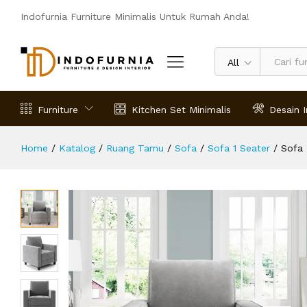
Sofa Tunggu Minimalis Lory
Indofurnia Furniture Minimalis Untuk Rumah Anda!
Deskripsi
Spesifikasi
Ulasan (0)
All
Furniture
Kitchen Set Minimalis
Desain I
Home
/
Katalog
/
Ruang Tamu
/
Sofa
/
Sofa 1 Seater
/
Sofa 