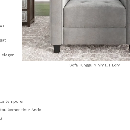
an
gat
 elegan
Sofa Tunggu Minimalis Lory
 kontemporer
atau kamar tidur Anda
u