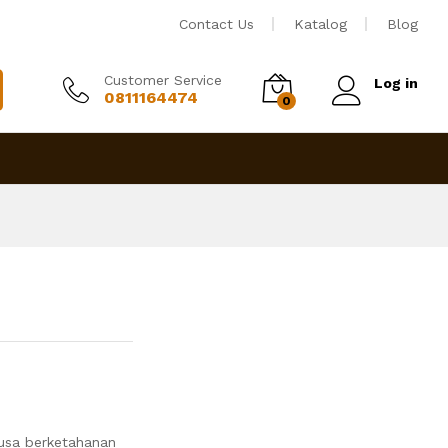
Rp
2,200,000
Tambah ke keranjang
Contact Us
Katalog
Blog
Customer Service
Log in
0811164474
0
busa berketahanan