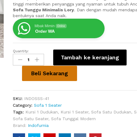
tinggi memberikan penyangga yang nyaman untuk tubuh An
Sofa Tunggu Minimalis Lory
. Dan dengan mudah mendapa
bentuknya saat Anda naik.
Mbak Mimin
Online
Order WA
Quantity:
Sofa
Tambah ke keranjang
Tunggu
Minimalis
Lory
Beli Sekarang
quantity
SKU:
INDOSSS-41
Category:
Sofa 1 Seater
Tags:
Kursi 1 Dudukan
,
Kursi 1 Seater
,
Sofa Satu Dudukan
,
S
Sofa Satu Seater
,
Sofa Tunggal Modern
Brand:
Indofurnia