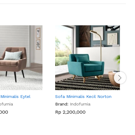
 Minimalis Eytel
Sofa Minimalis Kecil Norton
S
S
ofurnia
Brand:
Indofurnia
B
000
Rp
2,200,000