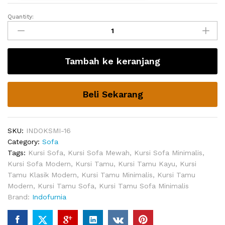
Quantity:
Sofa
Ruang
TV
Breide
Tambah ke keranjang
Minimalis
quantity
Beli Sekarang
SKU:
INDOKSMI-16
Category:
Sofa
Tags:
Kursi Sofa
,
Kursi Sofa Mewah
,
Kursi Sofa Minimalis
,
Kursi Sofa Modern
,
Kursi Tamu
,
Kursi Tamu Kayu
,
Kursi
Tamu Klasik Modern
,
Kursi Tamu Minimalis
,
Kursi Tamu
Modern
,
Kursi Tamu Sofa
,
Kursi Tamu Sofa Minimalis
Brand:
Indofurnia