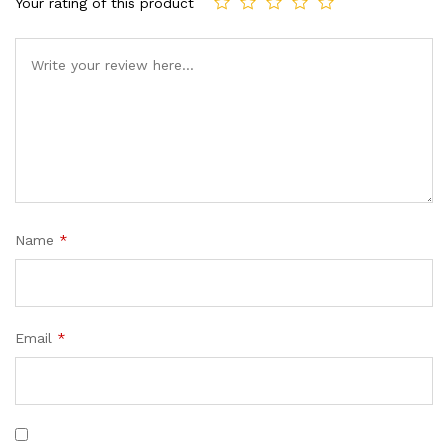
Your rating of this product
Name
*
Email
*