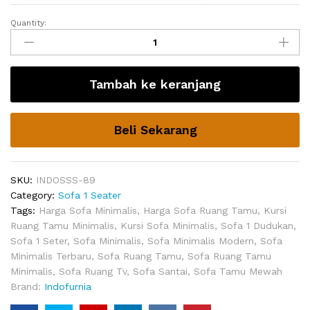
Quantity:
Sofa
Minimalis
Bundar
1
Tambah ke keranjang
Dudukan
Brunsi
quantity
Beli Sekarang
SKU:
INDOSSS-89
Category:
Sofa 1 Seater
Tags:
Harga Sofa Minimalis
,
Harga Sofa Ruang Tamu
,
Kursi
Ruang Tamu Minimalis
,
Kursi Sofa Minimalis
,
Sofa 1 Dudukan
,
Sofa 1 Seter
,
Sofa Minimalis
,
Sofa Minimalis Modern
,
Sofa
Minimalis Terbaru
,
Sofa Ruang Tamu
,
Sofa Ruang Tamu
Minimalis
,
Sofa Ruang Tv
,
Sofa Santai
,
Sofa Tamu Mewah
Brand:
Indofurnia