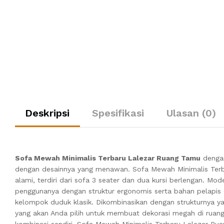
Deskripsi
Spesifikasi
Ulasan (0)
Sofa Mewah Minimalis Terbaru Lalezar Ruang Tamu
dengan
dengan desainnya yang menawan. Sofa Mewah Minimalis Terba
alami, terdiri dari sofa 3 seater dan dua kursi berlengan. 
penggunanya dengan struktur ergonomis serta bahan pelapis or
kelompok duduk klasik. Dikombinasikan dengan strukturnya 
yang akan Anda pilih untuk membuat dekorasi megah di rua
kombinasi sendiri, Sofa Mewah Minimalis Terbaru Lalezar Rua