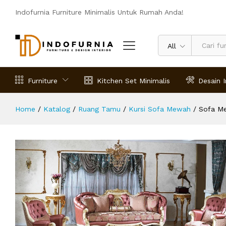
Sofa Mewah Minimalis Terbaru Lal
Indofurnia Furniture Minimalis Untuk Rumah Anda!
Deskripsi
Spesifikasi
Ulasan (0)
All
Furniture
Kitchen Set Minimalis
Desain I
Home
/
Katalog
/
Ruang Tamu
/
Kursi Sofa Mewah
/
Sofa Me