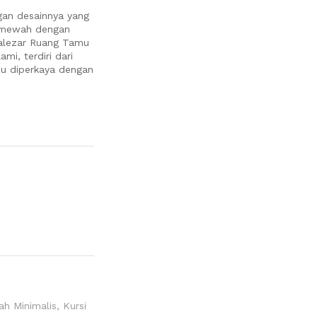
an desainnya yang
a mewah dengan
alezar Ruang Tamu
mi, terdiri dari
mu diperkaya dengan
h Minimalis
,
Kursi