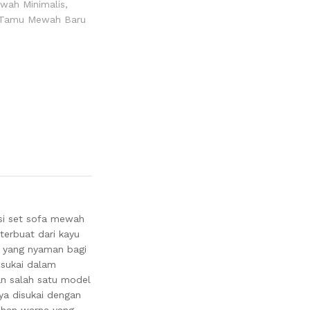
wah Minimalis
,
 Tamu Mewah Baru
ksi set sofa mewah
erbuat dari kayu
i yang nyaman bagi
isukai dalam
an salah satu model
a disukai dengan
lihan warna yang