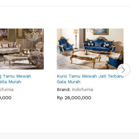
ng Tamu Mewah
Kursi Tamu Mewah Jati Terbaru
S
ella Murah
Gala Murah
K
ofurnia
Brand:
Indofurnia
B
0,000
Rp
26,000,000