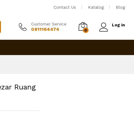
Rp
26,000,000
Tambah ke keranjang
Contact Us
Katalog
Blog
Customer Service
Log in
0811164474
0
ezar Ruang