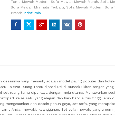
Tamu Mewah Modern
,
Sofa Mewah Mewah Murah
,
Sofa Me
Sofa Mewah Minimalis Terbaru
,
Sofa Mewah Modern
,
Sofa
Brand:
Indofurnia
 desainnya yang menarik, adalah model paling populer dari kole
ru Lalezar Ruang Tamu diproduksi di puncak ukiran tangan yang t
Model set ruang tamu diperkaya dengan meja utama. Menawarkan ses
topedi kelas satu yang elegan dan kain berkualitas tinggi lebih d
yang mengesankan dan desain penuh gaya, set sofa, yang merupak
ng tamu Anda, mewakili keanggunan. Set sofa mewah, yang umumny
ng Tamu dapat diproduksi secara individual dengan ukuran dan pi