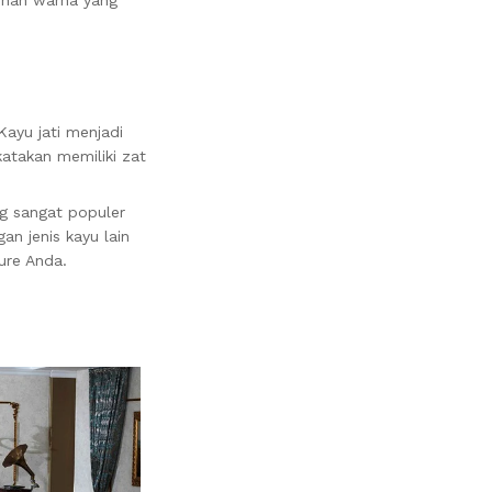
ayu jati menjadi
katakan memiliki zat
g sangat populer
an jenis kayu lain
ure Anda.