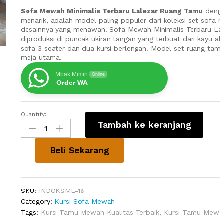
Sofa Mewah Minimalis Terbaru Lalezar Ruang Tamu
deng
menarik, adalah model paling populer dari koleksi set sof
desainnya yang menawan. Sofa Mewah Minimalis Terbaru L
diproduksi di puncak ukiran tangan yang terbuat dari kayu ala
sofa 3 seater dan dua kursi berlengan. Model set ruang ta
meja utama.
Mbak Mimin
Online
Order WA
Quantity:
Sofa
Tambah ke keranjang
Mewah
Minimalis
Terbaru
Beli Sekarang
Lalezar
Ruang
Tamu
SKU:
INDOKSME-18
quantity
Category:
Kursi Sofa Mewah
Tags:
Kursi Tamu Mewah Kualitas Terbaik
,
Kursi Tamu Mewa