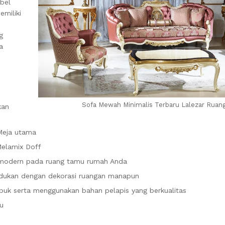
bel
emiliki
g
a
Sofa Mewah Minimalis Terbaru Lalezar Rua
kan
 Meja utama
Melamix Doff
 modern pada ruang tamu rumah Anda
adukan dengan dekorasi ruangan manapun
puk serta menggunakan bahan pelapis yang berkualitas
u