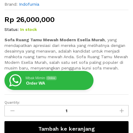
Brand:
Indofurnia
Rp
26,000,000
Status:
In stock
Sofa Ruang Tamu Mewah Modern Esella Murah
, yang
mendapatkan apresiasi dari mereka yang melihatnya dengan
desainnya yang menawan, adalah kandidat untuk menjadi
mahkota ruang tamu mewah Anda. Sofa Ruang Tamu Mewah
Modern Esella Murah, salah satu set sofa paling populer di
musim baru, menyenangkan pengguna kursi sofa mewah.
Mbak Mimin
Online
Order WA
Quantity:
Sofa
Ruang
Tamu
Mewah
Tambah ke keranjang
Modern