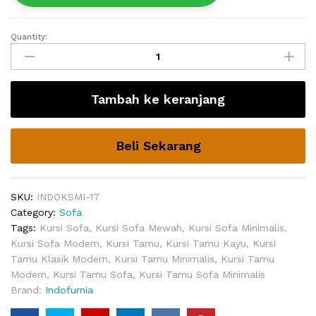
Quantity:
Sofa
Jati
Minimalis
Kelty
Tambah ke keranjang
Mewah
quantity
Beli Sekarang
SKU:
INDOKSMI-17
Category:
Sofa
Tags:
Kursi Sofa
,
Kursi Sofa Mewah
,
Kursi Sofa Minimalis
,
Kursi Sofa Modern
,
Kursi Tamu
,
Kursi Tamu Kayu
,
Kursi
Tamu Klasik Modern
,
Kursi Tamu Minimalis
,
Kursi Tamu
Modern
,
Kursi Tamu Sofa
,
Kursi Tamu Sofa Minimalis
Brand:
Indofurnia