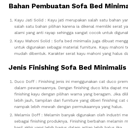
Bahan Pembuatan Sofa Bed Minima
Kayu Jati Solid : Kayu jati merupakan salah satu bahan y
salah satu bahan pilihan karena ia dikenal memiliki serat 
alami yang anti rayap sehingga sangat cocok untuk diguna
Kayu Mahoni Solid : Sofa bed minimalis juga dibuat meng
untuk digunakan sebagai material furniture. Kayu mahoni te
mudah dibentuk. Karakter serat kayu mahoni yang halus d
Jenis Finishing Sofa Bed Minimalis
Duco Doff : Finishing jenis ini menggunakan cat duco pre
dalam pewarnaannya. Dengan finishing duco kita dapat 
finishing kayu dengan pilihan warna yang beragam. Jika dili
lebih jauh, tampilan dari furniture yang diberi finishing cat
nampak lebih mewah dengan permukaannya yang halus.
Melamix Doff : Melamin banyak digunakan oleh industri me
sebagai finishing produknya. Finishing berbahan melamin m
hasil akhir yang lebih bagus dalam artian lebih halus jika