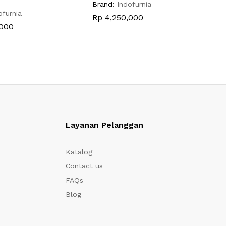
Brand:
Indofurnia
B
ofurnia
Rp
4,250,000
000
Layanan Pelanggan
Katalog
Contact us
FAQs
Blog