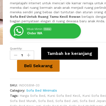
menjelajahi internet untuk mencari ide kamar remaja untuk
mereka dari ruang bermain anak-anak menjadi ruang perlin
mereka sendiri yang bebas dari tuntutan dan aturan orang 
Sofa Bed Untuk Ruang Tamu Kecil Rowan
berlapis dengan
bagian pernyataan elegan di ruang dewasa baru anak Anda.
Mbak Mimin
Online
Order WA
Quantity:
Sofa
Tambah ke keranjang
Bed
Untuk
Ruang
Beli Sekarang
Tamu
Kecil
Rowan
SKU:
INDOSBM-33
quantity
Category:
Sofa Bed Minimalis
Tags:
Harga Sofa Bed
,
Kursi Sofa Bed Kecil
,
Kursi Sofa Bed
Sofa Bed Murah
,
Sofa Bed
,
Sofa Bed Jati
,
Sofa Bed Jepar
Sofa Bed Kayu Jati
,
Sofa Bed Kulit
,
Sofa Bed Multifungsi
,