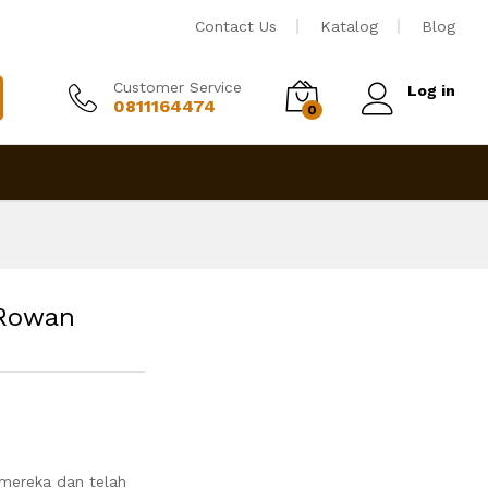
Rp
4,250,000
Tambah ke keranjang
Contact Us
Katalog
Blog
Customer Service
Log in
0811164474
0
 Rowan
 mereka dan telah