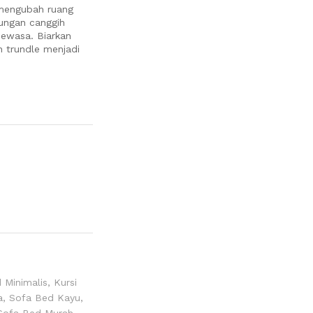
 mengubah ruang
dungan canggih
dewasa. Biarkan
 trundle menjadi
 Minimalis
,
Kursi
a
,
Sofa Bed Kayu
,
Sofa Bed Murah
,