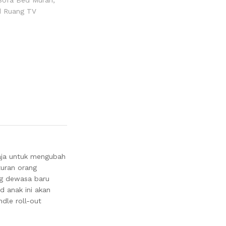
d Ruang TV
maja untuk mengubah
turan orang
ng dewasa baru
d anak ini akan
dle roll-out