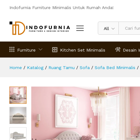
Sofa Bed Untuk Ruang Tamu Kecil
Indofurnia Furniture Minimalis Untuk Rumah Anda!
Deskripsi
Spesifikasi
Ulasan (0)
All
Furniture
Kitchen Set Minimalis
Desain I
Home
/
Katalog
/
Ruang Tamu
/
Sofa
/
Sofa Bed Minimalis
/