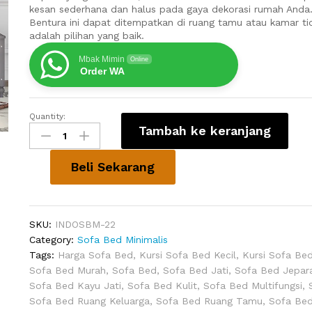
kesan sederhana dan halus pada gaya dekorasi rumah Anda
Bentura ini dapat ditempatkan di ruang tamu atau kamar ti
adalah pilihan yang baik.
Mbak Mimin
Online
Order WA
Quantity:
Sofa
Tambah ke keranjang
Bed
Terbaru
Bentura
Beli Sekarang
quantity
SKU:
INDOSBM-22
Category:
Sofa Bed Minimalis
Tags:
Harga Sofa Bed
,
Kursi Sofa Bed Kecil
,
Kursi Sofa Bed
Sofa Bed Murah
,
Sofa Bed
,
Sofa Bed Jati
,
Sofa Bed Jepar
Sofa Bed Kayu Jati
,
Sofa Bed Kulit
,
Sofa Bed Multifungsi
,
Sofa Bed Ruang Keluarga
,
Sofa Bed Ruang Tamu
,
Sofa Be