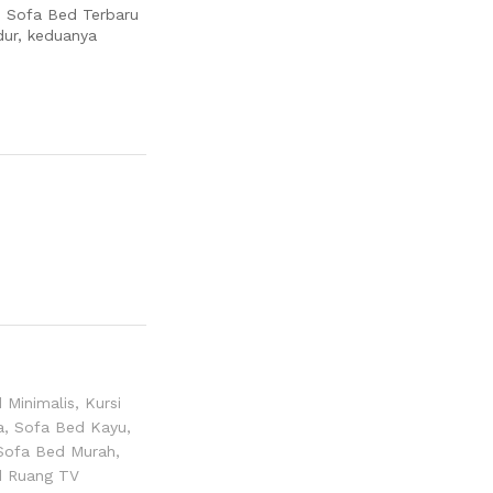
. Sofa Bed Terbaru
dur, keduanya
 Minimalis
,
Kursi
a
,
Sofa Bed Kayu
,
Sofa Bed Murah
,
d Ruang TV