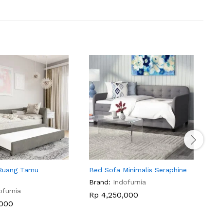
Ruang Tamu
Bed Sofa Minimalis Seraphine
S
Brand:
Indofurnia
B
ofurnia
Rp
4,250,000
000