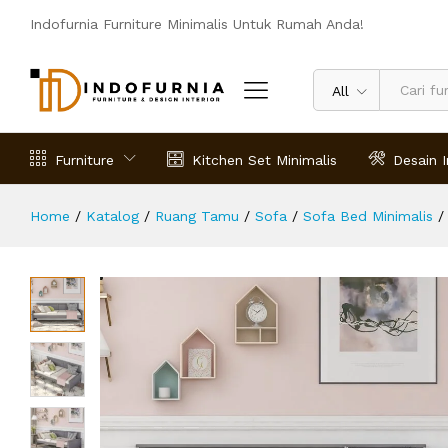
Sofa Bed Terbaru Bentura
Indofurnia Furniture Minimalis Untuk Rumah Anda!
Deskripsi
Spesifikasi
Ulasan (0)
All
Furniture
Kitchen Set Minimalis
Desain I
Home
/
Katalog
/
Ruang Tamu
/
Sofa
/
Sofa Bed Minimalis
/