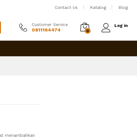
Rp
3,500,000
Tambah ke keranjang
Contact Us
Katalog
Blog
Customer Service
Log in
0811164474
0
pat menambahkan