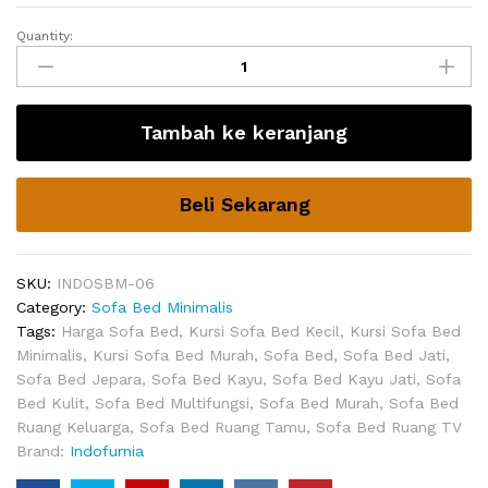
Quantity:
Sofa
Bed
Terbaru
Folden
Tambah ke keranjang
quantity
Beli Sekarang
SKU:
INDOSBM-06
Category:
Sofa Bed Minimalis
Tags:
Harga Sofa Bed
,
Kursi Sofa Bed Kecil
,
Kursi Sofa Bed
Minimalis
,
Kursi Sofa Bed Murah
,
Sofa Bed
,
Sofa Bed Jati
,
Sofa Bed Jepara
,
Sofa Bed Kayu
,
Sofa Bed Kayu Jati
,
Sofa
Bed Kulit
,
Sofa Bed Multifungsi
,
Sofa Bed Murah
,
Sofa Bed
Ruang Keluarga
,
Sofa Bed Ruang Tamu
,
Sofa Bed Ruang TV
Brand:
Indofurnia