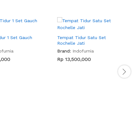
ur 1 Set Gauch
Tempat Tidur Satu Set
S
Rochelle Jati
J
ofurnia
Brand:
Indofurnia
B
,000
Rp
13,500,000