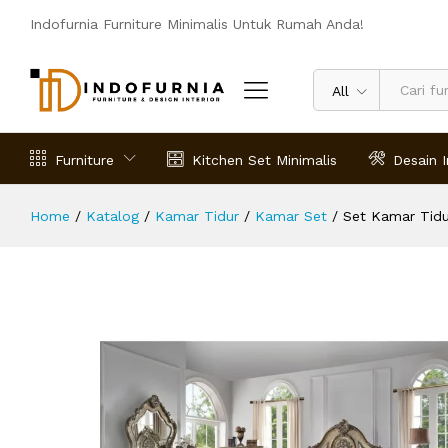
Indofurnia Furniture Minimalis Untuk Rumah Anda!
Set Kamar Tidur Minimalis Modern S
Deskripsi
Spesifikasi
Ulasan (0)
All
Furniture
Kitchen Set Minimalis
Desain I
Home
/
Katalog
/
Kamar Tidur
/
Kamar Set
/
Set Kamar Tidu