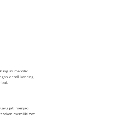
ung ini memiliki
ngan detail kancing
mbai.
ayu jati menjadi
katakan memiliki zat