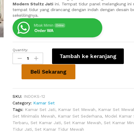
Modern Stultz Jati
ini. Tempat tidur panel melengkung ini 
tempat tidur yang dirancang dengan indah dengan desain b
sekelilingnya.
Mbak Mimin
Online
Order WA
Quantity:
Set
Tambah ke keranjang
Kamar
Tidur
Minimalis
Beli Sekarang
Modern
Stultz
Jati
SKU:
INDOKS-12
quantity
Category:
Kamar Set
Tags:
Kamar Set Jati
,
Kamar Set Mewah
,
Kamar Set Mewah
Set Minimalis Mewah
,
Kamar Set Sederhana
,
Model Kamar S
Terbaru
,
Set Kamar Jati
,
Set Kamar Mewah
,
Set Kamar Min
Tidur Jati
,
Set Kamar Tidur Mewah