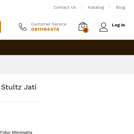
Rp
25,500,000
Tambah ke keranjang
Contact Us
Katalog
Blog
Customer Service
Log in
0811164474
0
Stultz Jati
Tidur Minimalis