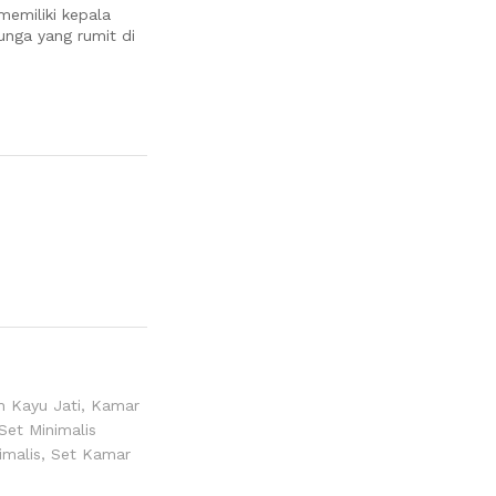
memiliki kepala
unga yang rumit di
 Kayu Jati
,
Kamar
et Minimalis
imalis
,
Set Kamar