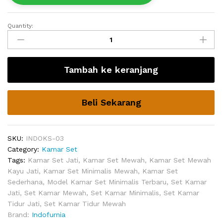
Quantity:
Kamar
Set
Mewah
Prange
Tambah ke keranjang
Kamar
Tidur
quantity
Beli Sekarang
SKU:
INDOKS-03
Category:
Kamar Set
Tags:
Kamar Set Jati
,
Kamar Set Mewah
,
Kamar Set Mewah
Kayu Jati
,
Kamar Set Minimalis Mewah
,
Kamar Set
Sederhana
,
Model Kamar Set Minimalis Terbaru
,
Set Kamar
Jati
,
Set Kamar Mewah
,
Set Kamar Minimalis
,
Set Kamar
Tidur Jati
,
Set Kamar Tidur Mewah
Brand:
Indofurnia