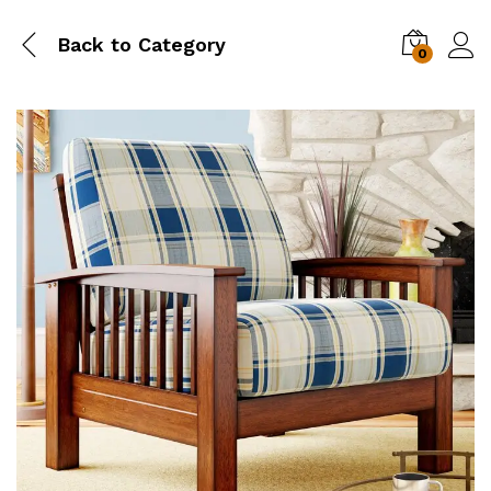
Back to
Category
0