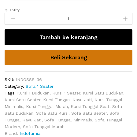
Quantity:
Ruang
Tamu
Kursi
Jati
Tambah ke keranjang
Descham
quantity
Beli Sekarang
SKU:
INDOSSS-36
Category:
Sofa 1 Seater
Tags:
Kursi 1 Dudukan
,
Kursi 1 Seater
,
Kursi Satu Dudukan
,
Kursi Satu Seater
,
Kursi Tunggal Kayu Jati
,
Kursi Tunggal
Minimalis
,
Kursi Tunggal Murah
,
Kursi Tunggal Seat
,
Sofa
Satu Dudukan
,
Sofa Satu Kursi
,
Sofa Satu Seater
,
Sofa
Tunggal Kayu Jati
,
Sofa Tunggal Minimalis
,
Sofa Tunggal
Modern
,
Sofa Tunggal Murah
Brand:
Indofurnia