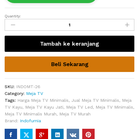
Quantity:
Rak
TV
Minimalis
Kayu
Tambah ke keranjang
Barn
Jati
quantity
Beli Sekarang
SKU:
INDOMT-26
Category:
Meja TV
Tags:
Harga Meja TV Minimalis
,
Jual Meja TV Minimalis
,
Meja
TV Kayu
,
Meja TV Kayu Jati
,
Meja TV Led
,
Meja TV Minimalis
,
Meja TV Minimalis Murah
,
Meja TV Murah
Brand:
Indofurnia