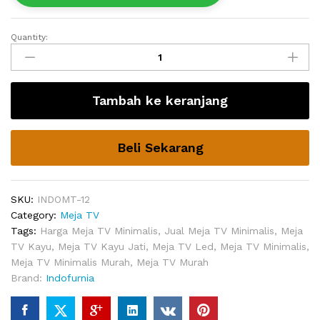
Quantity:
Meja
TV
Jati
Arendal
Tambah ke keranjang
Murah
quantity
Beli Sekarang
SKU:
INDOMT-12
Category:
Meja TV
Tags:
Harga Meja TV Minimalis
,
Jual Meja TV Minimalis
,
Meja
TV Kayu
,
Meja TV Kayu Jati
,
Meja TV Led
,
Meja TV Minimalis
,
Meja TV Minimalis Murah
,
Meja TV Murah
Brand:
Indofurnia