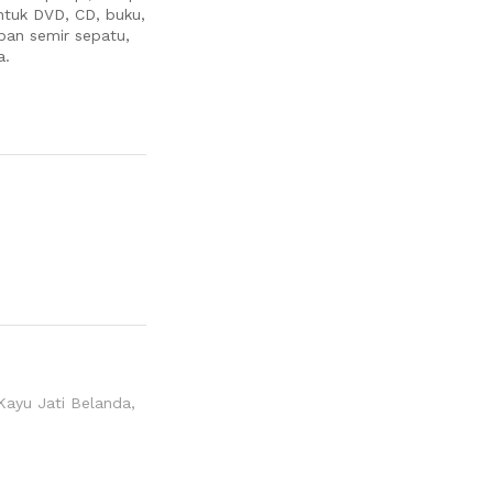
untuk DVD, CD, buku,
pan semir sepatu,
a.
Kayu Jati Belanda
,