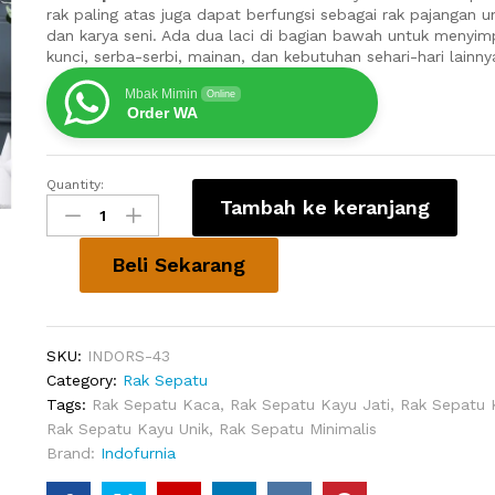
rak paling atas juga dapat berfungsi sebagai rak pajangan 
dan karya seni. Ada dua laci di bagian bawah untuk menyim
kunci, serba-serbi, mainan, dan kebutuhan sehari-hari lainny
Mbak Mimin
Online
Order WA
Quantity:
Rak
Tambah ke keranjang
Sepatu
Murah
Vertical
Beli Sekarang
quantity
SKU:
INDORS-43
Category:
Rak Sepatu
Tags:
Rak Sepatu Kaca
,
Rak Sepatu Kayu Jati
,
Rak Sepatu 
Rak Sepatu Kayu Unik
,
Rak Sepatu Minimalis
Brand:
Indofurnia