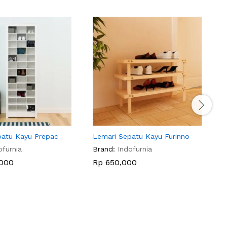
patu Kayu Prepac
Lemari Sepatu Kayu Furinno
T
S
ofurnia
Brand:
Indofurnia
B
000
Rp
650,000