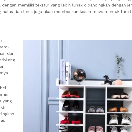
 dengan memiliki tekstur yang lebih lunak dibandingkan dengan jen
g halus dan lurus juga akan memberikan kesan mewah untuk furnit
m
 mem-
nan dari
erbilang
eri
nnya
bel
lamin
s yang
 di
ndingkan
ar.