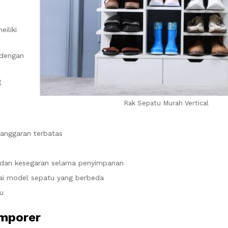
iliki
 dengan
g
Rak Sepatu Murah Vertical
anggaran terbatas
t dan kesegaran selama penyimpanan
ai model sepatu yang berbeda
u
emporer