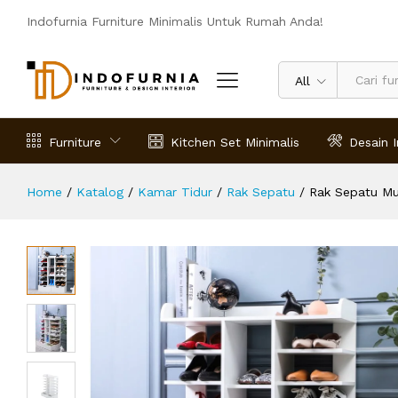
Rak Sepatu Murah Vertical
Indofurnia Furniture Minimalis Untuk Rumah Anda!
Deskripsi
Spesifikasi
Ulasan (0)
All
Furniture
Kitchen Set Minimalis
Desain I
Home
/
Katalog
/
Kamar Tidur
/
Rak Sepatu
/
Rak Sepatu Mur