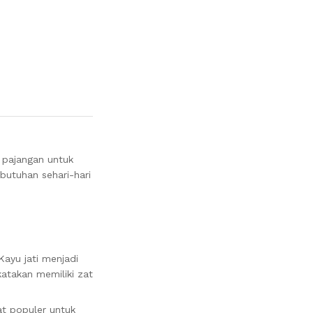
k pajangan untuk
butuhan sehari-hari
ayu jati menjadi
katakan memiliki zat
at populer untuk