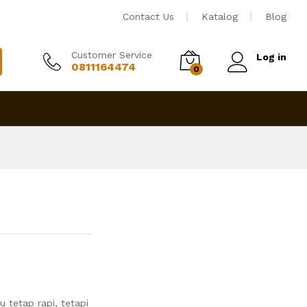
Rp
2,900,000
Tambah ke keranjang
Contact Us
Katalog
Blog
Customer Service
Log in
0811164474
0
 tetap rapi, tetapi