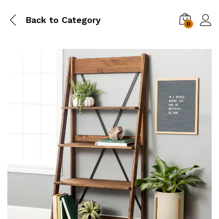
Back to
Category
0