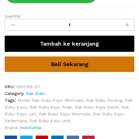
Quantity:
Rak
Buku
Dinding
Transitional
Tambah ke keranjang
quantity
Beli Sekarang
SKU:
INDORB-02
Category:
Rak Buku
Tags:
Model Rak Buku Kayu Minimalis
,
Rak Baku Dinding
,
Rak
Buku Kayu
,
Rak Buku Kayu Anak
,
Rak Buku Kayu Besar
,
Rak
Buku Kayu Jati
,
Rak Buku Kayu Minimalis
,
Rak Buku Kayu
Sederhana
,
Rak Buku Kayu Unik
Brand:
Indofurnia