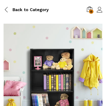
Back to
Category
0