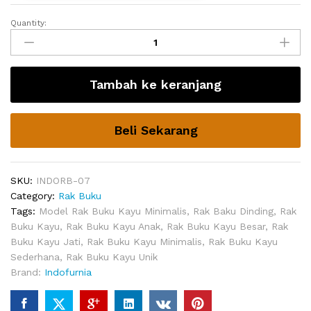
Quantity:
Rak
Buku
Anak
Tier
Tambah ke keranjang
quantity
Beli Sekarang
SKU:
INDORB-07
Category:
Rak Buku
Tags:
Model Rak Buku Kayu Minimalis
,
Rak Baku Dinding
,
Rak
Buku Kayu
,
Rak Buku Kayu Anak
,
Rak Buku Kayu Besar
,
Rak
Buku Kayu Jati
,
Rak Buku Kayu Minimalis
,
Rak Buku Kayu
Sederhana
,
Rak Buku Kayu Unik
Brand:
Indofurnia