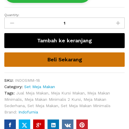
Quantity:
Meja
Makan
Minimalis
Jati
Tambah ke keranjang
Lydia
Modern
quantity
Beli Sekarang
SKU:
INDOSMM-18
Category:
Set Meja Makan
Tags:
Jual Meja Makan
,
Meja Kursi Makan
,
Meja Makan
Minimalis
,
Meja Makan Minimalis 2 Kursi
,
Meja Makan
Sederhana
,
Set Meja Makan
,
Set Meja Makan Minimalis
Brand:
Indofurnia